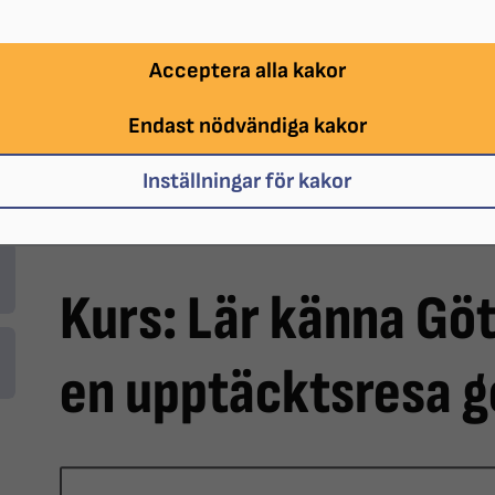
Acceptera alla kakor
Endast nödvändiga kakor
Inställningar för kakor
Staty av Jonas "Potatiskungen" Alströmmer på Lilla
Kurs: Lär känna Göte
en upptäcktsresa 