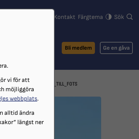
ra föreningar
Press
Kontakt
Färgtema
Sök
Bli medlem
Ge en gåva
era.
r vi för att
S_LÄR_KÄNNA_GÖTEBORG_TILL_FOTS
ch möjliggöra
gles webbplats
.
n alltid ändra
 kakor” längst ner