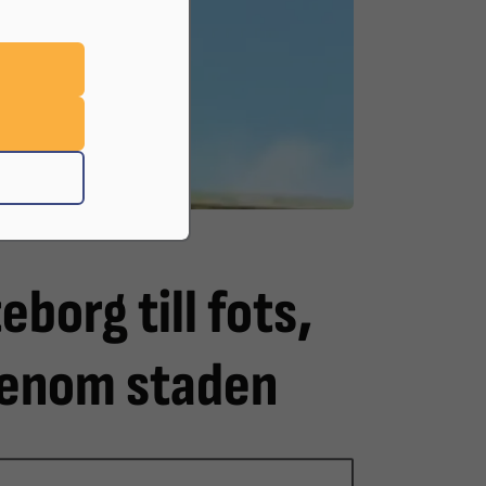
 Torget i Göteborg
borg till fots,
genom staden