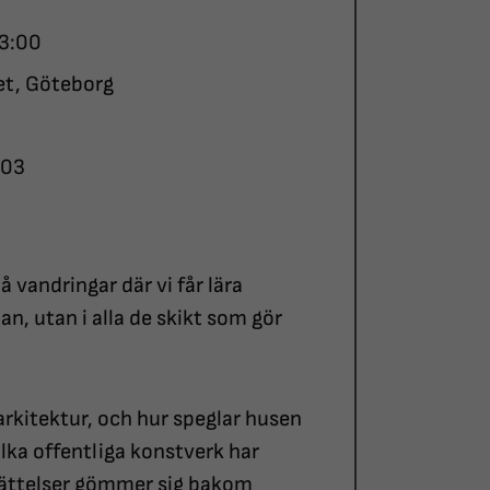
13:00
et, Göteborg
-03
å vandringar där vi får lära
n, utan i alla de skikt som gör
arkitektur, och hur speglar husen
lka offentliga konstverk har
erättelser gömmer sig bakom