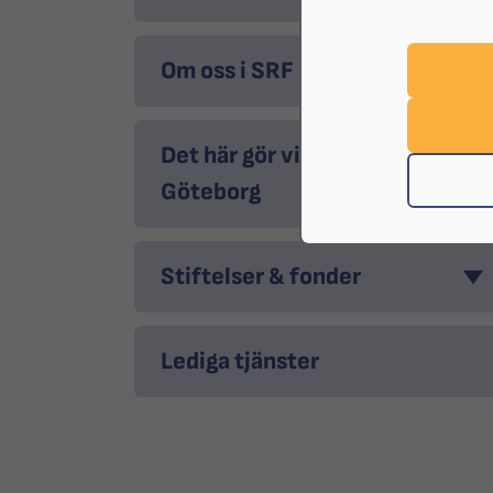
Om oss i SRF Göteborg
Det här gör vi i SRF
Göteborg
Stiftelser & fonder
Lediga tjänster