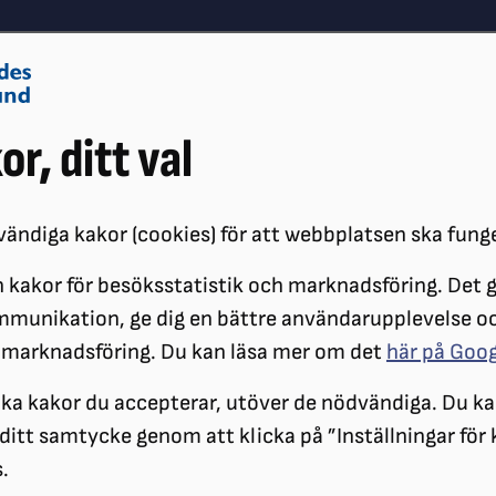
Om oss
Vå
or, ditt val
Påverkansarbete
Synskador
ändiga kakor (cookies) för att webbplatsen ska fung
 kakor för besöksstatistik och marknadsföring. Det gö
ÖRENINGAR
DISTRIKT
SRF GÖTEBORG
KALENDARIUM
KUR
mmunikation, ge dig en bättre användarupplevelse o
 marknadsföring. Du kan läsa mer om det
här på Goo
ilka kakor du accepterar, utöver de nödvändiga. Du ka
a ditt samtycke genom att klicka på ”Inställningar för
.