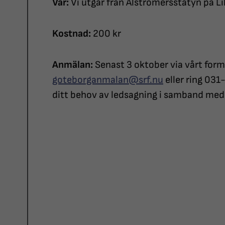
Var:
Vi utgår från Alströmersstatyn på Li
Kostnad:
200 kr
Anmälan:
Senast 3 oktober via vårt form
goteborganmalan@srf.nu
eller ring 031
ditt behov av ledsagning i samband me