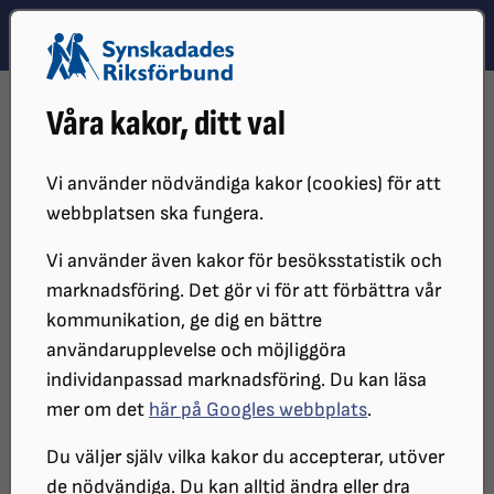
Hoppa till innehåll
Hoppa till hitta snabbt
TEMA
SÖK
MENY
STARTSIDA
PÅVERKANSARBETE
Våra kakor, ditt val
Påverkansarbete
Vi använder nödvändiga kakor (cookies) för att
webbplatsen ska fungera.
Vi belyser behov, brister och
Vi använder även kakor för besöksstatistik och
möjligheter i samhället för politiker,
marknadsföring. Det gör vi för att förbättra vår
beslutsfattare och allmänhet. Målet?
kommunikation, ge dig en bättre
användarupplevelse och möjliggöra
Att synskadade ska leva ett rikt och
individanpassad marknadsföring. Du kan läsa
självständigt liv på rättvisa villkor.
mer om det
här på Googles webbplats
.
Du väljer själv vilka kakor du accepterar, utöver
Tyvärr finns det fortfarande många hinder i
de nödvändiga. Du kan alltid ändra eller dra