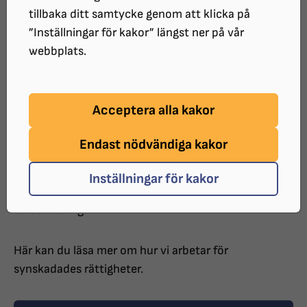
samhället för synskadade idag. De stänger oss ute
tillbaka ditt samtycke genom att klicka på
från sådant vi vill, kan och är skyldiga att göra. Vi på
”Inställningar för kakor” längst ner på vår
SRF vill se ett mer jämlikt och tillgängligt samhälle,
webbplats.
där personer med synnedsättningar kan vara
delaktiga.
Acceptera alla kakor
Det handlar om att kunna röra sig fritt i samhället –
både fysiskt och digitalt. Det handlar om att kunna
Endast nödvändiga kakor
få rätt stöd i skolan, och få ta plats på
arbetsmarknaden. Det handlar om säkerhet i
Inställningar för kakor
trafiken, tillgänglig vård, habilitering och
rehabilitering.
Här kan du läsa mer om hur vi arbetar för
synskadades rättigheter.