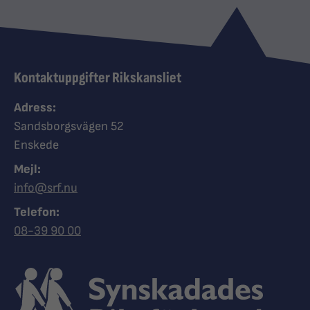
Kontaktuppgifter Rikskansliet
Adress:
Sandsborgsvägen 52
Enskede
Mejl:
info@srf.nu
Telefon:
Ring Synskadades riksförbund
08-39 90 00