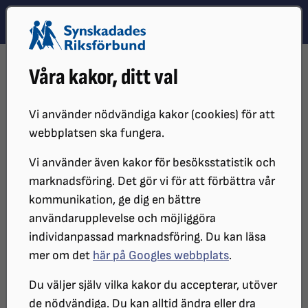
Hoppa till innehåll
Hoppa till hitta snabbt
TEMA
SÖK
MENY
STARTSIDA
STÖD OSS
GE EN GÅVA
SPONTANGÅVA
Våra kakor, ditt val
Spontangåva
Vi använder nödvändiga kakor (cookies) för att
webbplatsen ska fungera.
Din gåva hjälper oss i vårt viktiga arbete
Vi använder även kakor för besöksstatistik och
för synskadade. Varje krona räknas.
marknadsföring. Det gör vi för att förbättra vår
Tack för att du gör skillnad!
kommunikation, ge dig en bättre
användarupplevelse och möjliggöra
individanpassad marknadsföring. Du kan läsa
Steg 1 av 3: Ge en gåva
mer om det
här på Googles webbplats
.
Du väljer själv vilka kakor du accepterar, utöver
de nödvändiga. Du kan alltid ändra eller dra
Välj om du är privatperson eller företag
*