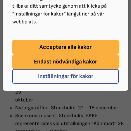
Nytorgsträffen, Stockholm, 8 – 15 december
tillbaka ditt samtycke genom att klicka på
”Inställningar för kakor” längst ner på vår
2018
webbplats.
Kungsörs utställningshall, 28 september – 12
oktober
Acceptera alla kakor
Medlemsforum, SRF Stockholm & Gotland län,
17 februari
Endast nödvändiga kakor
2017
Inställningar för kakor
SRF Kongress i Malmö, ”Drömmar i blått” 26 –
29
oktober
Nytorgsträffen, Stockholm, 12 – 18 december
Scenkonstmuseet, Stockholm, SKKF
representerades vid utställningen ”Kännbart” 28