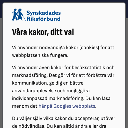
Hoppa till innehåll
Hoppa till hitta snabbt
TEMA
SÖK
MENY
STARTSIDA
DISTRIKT, LOKAL- OCH BRANSCHFÖRENINGAR
Våra kakor, ditt val
BRANSCHFÖRENINGAR
BRANSCH SYNSKADADE KONSTNÄRERS OCH
KONSTHANTVERKARES FÖRENING
Vi använder nödvändiga kakor (cookies) för att
UTSTÄLLNINGSHISTORIK
UTSTÄLLNINGAR 2010-2019
webbplatsen ska fungera.
Vi använder även kakor för besöksstatistik och
Utställningar 2010-2019
marknadsföring. Det gör vi för att förbättra vår
kommunikation, ge dig en bättre
2019
användarupplevelse och möjliggöra
individanpassad marknadsföring. Du kan läsa
Stockholm Water Front, tema ”Spräng
mer om det
här på Googles webbplats
.
gränserna” 1-3 maj
Galleri Vågen, Åkersberga bibliotek, 30 aug– 26
Du väljer själv vilka kakor du accepterar, utöver
sept
de nödvändiga. Du kan alltid ändra eller dra