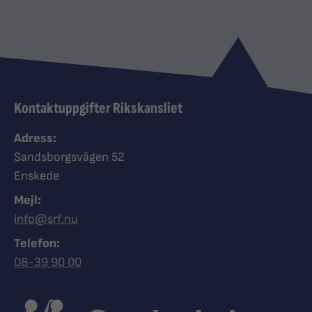
Kontaktuppgifter Rikskansliet
Adress:
Sandsborgsvägen 52
Enskede
Mejl:
info@srf.nu
Telefon:
Ring Synskadades riksförbund
08-39 90 00