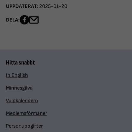
UPPDATERAT:
2025-01-20
Dela sidan på Facebook
Dela sidan med e-post
DELA:
Hitta snabbt
In English
Minnesgåva
Valpkalendern
Medlemsförmåner
Personuppgifter