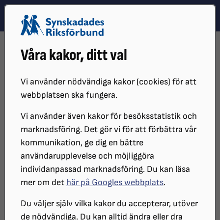
Hoppa till innehåll
Hoppa till hitta snabbt
TEMA
SÖK
MENY
STARTSIDA
PÅVERKANSARBETE
GLOBALT
Våra kakor, ditt val
NORDISKT SAMARBETE
Vi använder nödvändiga kakor (cookies) för att
webbplatsen ska fungera.
Vi använder även kakor för besöksstatistik och
marknadsföring. Det gör vi för att förbättra vår
kommunikation, ge dig en bättre
användarupplevelse och möjliggöra
individanpassad marknadsföring. Du kan läsa
mer om det
här på Googles webbplats
.
Nordiskt samarbete
Du väljer själv vilka kakor du accepterar, utöver
de nödvändiga. Du kan alltid ändra eller dra