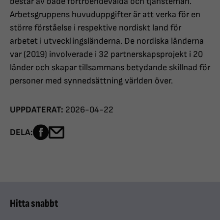
består av både förtroendevalda och tjänstemän.
Arbetsgruppens huvuduppgifter är att verka för en
större förståelse i respektive nordiskt land för
arbetet i utvecklingsländerna. De nordiska länderna
var (2019) involverade i 32 partnerskapsprojekt i 20
länder och skapar tillsammans betydande skillnad för
personer med synnedsättning världen över.
UPPDATERAT:
2026-04-22
Dela sidan på Facebook
Dela sidan med e-post
DELA:
Hitta snabbt