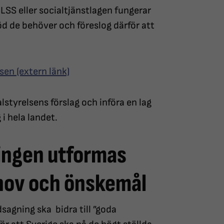
LSS eller socialtjänstlagen fungerar
öd de behöver och föreslog därför att
sen (extern länk)
tyrelsens förslag och införa en lag
i hela landet.
ningen utformas
ehov och önskemål
edsagning ska bidra till ”goda