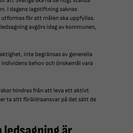
ör att Sverige ska nå de högt ställda
n. I dagens lagstiftning saknas
utformas för att målen ska uppfyllas.
in ledsagning avgörs idag av kommunen,
aktighet, inte begränsas av generella
te individens behov och önskemål vara
skor hindras från att leva ett aktivt
ller ta sitt föräldraansvar på det sätt de
n ledsagning är