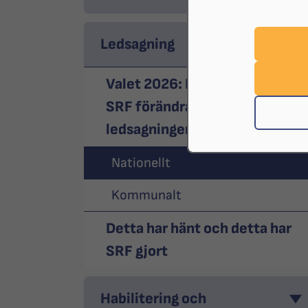
Ledsagning
Valet 2026: Det här vill
SRF förändra inom
ledsagningen
Nationellt
Kommunalt
Detta har hänt och detta har
SRF gjort
Habilitering och