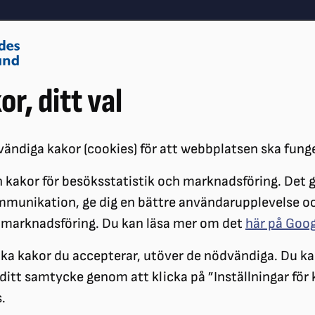
Om oss
Vå
or, ditt val
Påverkansarbete
Synskador
ändiga kakor (cookies) för att webbplatsen ska fung
 kakor för besöksstatistik och marknadsföring. Det gö
G
VALET 2026: DET HÄR VILL SRF FÖRÄNDRA INOM LEDSAGNINGEN
mmunikation, ge dig en bättre användarupplevelse o
 marknadsföring. Du kan läsa mer om det
här på Goo
Vad behöver föränd
ilka kakor du accepterar, utöver de nödvändiga. Du ka
a ditt samtycke genom att klicka på ”Inställningar för
.
Eftersom synskadade i dag i sto