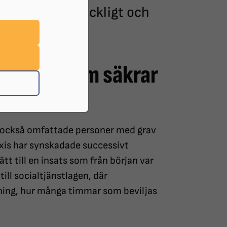
e ger ett tillräckligt och
tiftning.
g införs som säkrar
m också omfattade personer med grav
xis har synskadade successivt
ätt till en insats som från början var
till socialtjänstlagen, där
ing, hur många timmar som beviljas