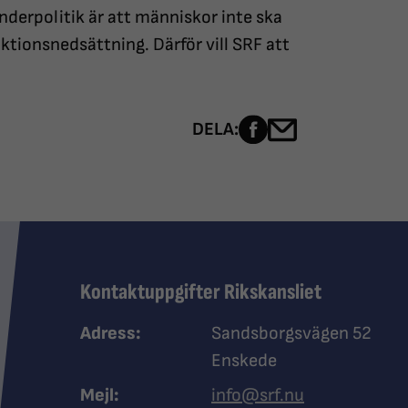
nderpolitik är att människor inte ska
ktionsnedsättning. Därför vill SRF att
Dela sidan på Fac
Dela sidan me
DELA:
Kontaktuppgifter Rikskansliet
Adress:
Sandsborgsvägen 52
Enskede
Mejl:
info@srf.nu