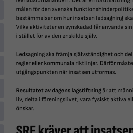
levnadsförhållanden”. Det är en förutsättning f
målen för den svenska funktionshinderpolitike
bestämmelser om hur insatsen ledsagning ska 
Vilka aktiviteter en synskadad får använda s
i stället för av den enskilde själv.
Ledsagning ska främja självständighet och del
regler eller kommunala riktlinjer. Därför mås
utgångspunkten när insatsen utformas.
Resultatet av dagens lagstiftning
är att männi
liv, delta i föreningslivet, vara fysiskt aktiva e
önskar.
SRF kräver att insatse