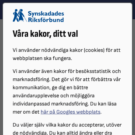
Hoppa till innehåll
Hoppa till hitta snabbt
TEMA
SÖK
MENY
STARTSIDA
PRESS
DEBATTARTIKLAR
Våra kakor, ditt val
DEBATT OM LEDSAGNING I AFTONBLADET
Debatt om ledsagning i
Vi använder nödvändiga kakor (cookies) för att
webbplatsen ska fungera.
Aftonbladet
Vi använder även kakor för besöksstatistik och
marknadsföring. Det gör vi för att förbättra vår
SRF:s ordförande Niklas Mattsson
kommunikation, ge dig en bättre
användarupplevelse och möjliggöra
skriver på Aftonbladet Debatt att
individanpassad marknadsföring. Du kan läsa
regeringen måste tillsätta en utredning
mer om det
här på Googles webbplats
.
om en ny lag om ledsagning för
Du väljer själv vilka kakor du accepterar, utöver
synskadade och blinda.
de nödvändiga. Du kan alltid ändra eller dra