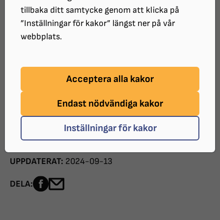
tillbaka ditt samtycke genom att klicka på
Idag nekas blinda och synskadade ledsagning med
”Inställningar för kakor” längst ner på vår
de mest bisarra motiveringarna. Trots att det finns en
webbplats.
riksdagsmajoritet bakom förslaget att en ny
ledsagningslag ska utredas.
Acceptera alla kakor
Det får vara nog nu. Vi uppmanar regeringen att göra
Endast nödvändiga kakor
verklighet av det här.
Inställningar för kakor
Läs hela texten i Aftonbladet.
UPPDATERAT:
2024-09-13
Dela sidan på Facebook
Dela sidan med e-post
DELA: