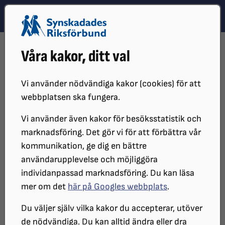
Hoppa till innehåll
Hoppa till hitta snabbt
TEMA
SÖK
MENY
STARTSIDA
PRESS
LOGOTYPER
Våra kakor, ditt val
Logotyper
Vi använder nödvändiga kakor (cookies) för att
webbplatsen ska fungera.
Här hittar du vår logotyp för både
Vi använder även kakor för besöksstatistik och
tryckta och digitala medier.
marknadsföring. Det gör vi för att förbättra vår
kommunikation, ge dig en bättre
användarupplevelse och möjliggöra
individanpassad marknadsföring. Du kan läsa
mer om det
här på Googles webbplats
.
Du väljer själv vilka kakor du accepterar, utöver
Logotyp blå för tryck (EPS)
de nödvändiga. Du kan alltid ändra eller dra