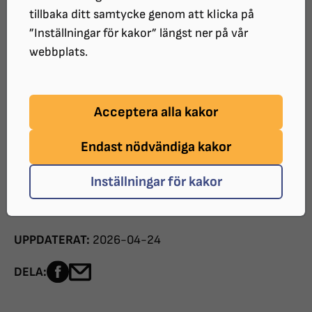
Logotyp blå för digital användning (PNG)
tillbaka ditt samtycke genom att klicka på
”Inställningar för kakor” längst ner på vår
webbplats.
Acceptera alla kakor
Logotyp (negativ) för tryck (EPS)
Logotyp (negativ) för digital användning (PNG)
Endast nödvändiga kakor
Behöver du ett annat format?
Mejla oss
så hjälper vi
Inställningar för kakor
dig!
UPPDATERAT:
2026-04-24
Dela sidan på Facebook
Dela sidan med e-post
DELA: