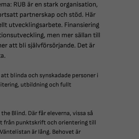
ema: RUB är en stark organisation,
ortsatt partnerskap och stöd. Här
llt utvecklingsarbete. Finansiering
tionsutveckling, men mer sällan till
 att bli självförsörjande. Det är
a.
a att blinda och synskadade personer i
litering, utbildning och fullt
he Blind. Där får eleverna, vissa så
 från punktskrift och orientering till
 Väntelistan är lång. Behovet är