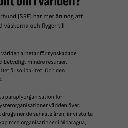
unt om i världen?
örbund (SRF) har mer än nog att
 väskorna och flyger till
 i världen arbetar för synskadade
d betydligt mindre resurser.
 Det är solidaritet. Och den
t.
s paraplyorganisation för
ysterorganisationer världen över.
 drogs ner de senaste åren, är vi stolta
skap med organisationer i Nicaragua,