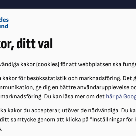
Om oss
Vå
or, ditt val
Påverkansarbete
Synskador
ändiga kakor (cookies) för att webbplatsen ska fung
 kakor för besöksstatistik och marknadsföring. Det gö
DÄRFÖR ARBETAR SRF INTERNATIONELLT FÖR SYNSKADADES RÄTTIG
mmunikation, ge dig en bättre användarupplevelse o
 marknadsföring. Du kan läsa mer om det
här på Goo
ilka kakor du accepterar, utöver de nödvändiga. Du ka
a ditt samtycke genom att klicka på ”Inställningar för
.