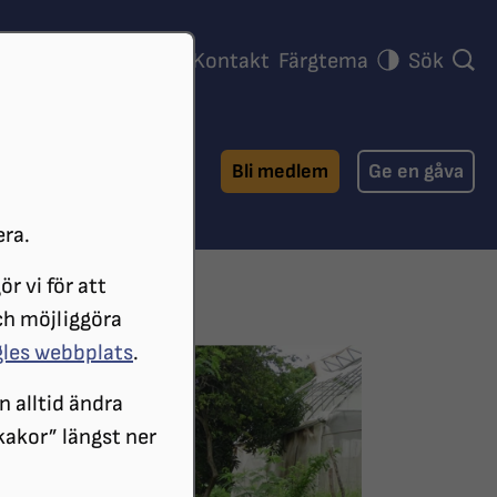
ra föreningar
Press
Kontakt
Färgtema
Sök
Bli medlem
Ge en gåva
era.
r vi för att
HETER
ch möjliggöra
gles webbplats
.
n alltid ändra
 kakor” längst ner