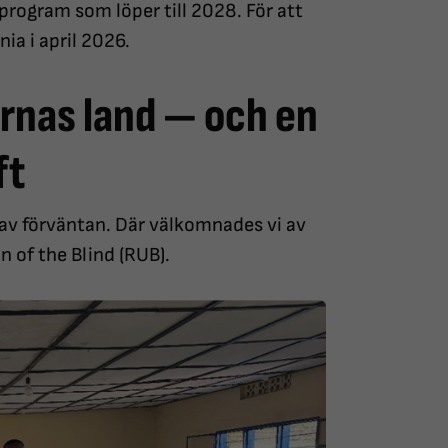
rogram som löper till 2028. För att
ia i april 2026.
rnas land — och en
ft
 av förväntan. Där välkomnades vi av
of the Blind (RUB).