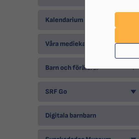
Kalendarium
Våra mediekanaler
Barn och föräldrar
SRF Go
Digitala barnbarn