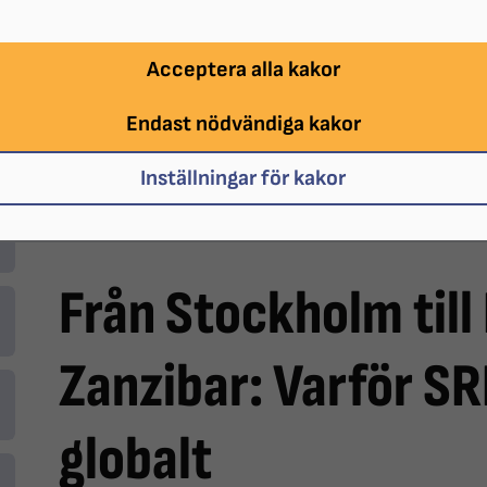
Acceptera alla kakor
Endast nödvändiga kakor
Inställningar för kakor
Från mötet med organisationen Tanzania Albinism S
Från Stockholm till K
Zanzibar: Varför SR
globalt