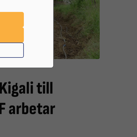
ociety (TAS)
igali till
F arbetar