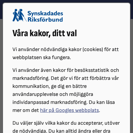
Hoppa till innehåll
Hoppa till hitta snabbt
TEMA
SÖK
MENY
STARTSIDA
VÅR VERKSAMHET
NYHETER
Våra kakor, ditt val
FÖLJ FOTBOLLS-VM MED SYNTOLKNING VIA FIFA:S APP
Vi använder nödvändiga kakor (cookies) för att
webbplatsen ska fungera.
Vi använder även kakor för besöksstatistik och
marknadsföring. Det gör vi för att förbättra vår
kommunikation, ge dig en bättre
användarupplevelse och möjliggöra
individanpassad marknadsföring. Du kan läsa
mer om det
här på Googles webbplats
.
Följ fotbolls-VM med
Du väljer själv vilka kakor du accepterar, utöver
syntolkning via FIFA:s app
de nödvändiga. Du kan alltid ändra eller dra