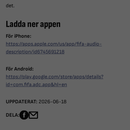
det.
Ladda ner appen
För iPhone:
https://apps.apple.com/us/app/fifa-audio-
description/id6745691218
För Android:
https://play.google.com/store/apps/details?
id=com.fifa.adc.app&hl=en
UPPDATERAT:
2026-06-18
Dela sidan på Facebook
Dela sidan med e-post
DELA: