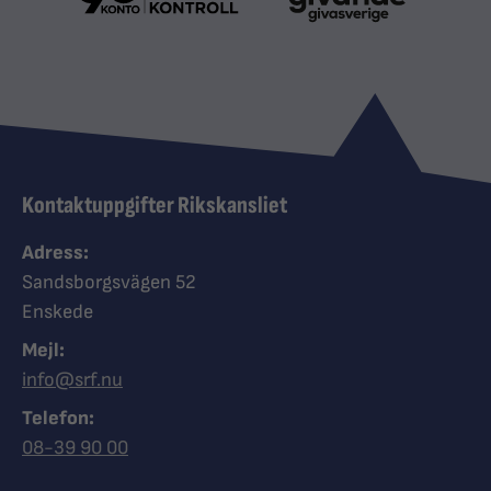
Kontaktuppgifter Rikskansliet
Adress:
Sandsborgsvägen 52
Enskede
Mejl:
info@srf.nu
Telefon:
Ring Synskadades riksförbund
08-39 90 00