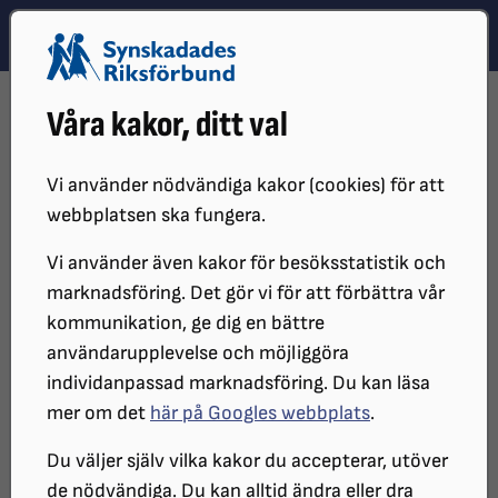
Hoppa till innehåll
Hoppa till hitta snabbt
TEMA
SÖK
MENY
STARTSIDA
VÅR VERKSAMHET
NYHETER
Våra kakor, ditt val
FÖLJ PARALYMPICS MED SYNTOLKNING I SVT PLAY
Vi använder nödvändiga kakor (cookies) för att
webbplatsen ska fungera.
Vi använder även kakor för besöksstatistik och
marknadsföring. Det gör vi för att förbättra vår
kommunikation, ge dig en bättre
användarupplevelse och möjliggöra
individanpassad marknadsföring. Du kan läsa
Tre av de utvalda till Sveriges slutgiltiga trupp i
mer om det
här på Googles webbplats
.
Paralympics, Milano Cortina. Från vänster: Aaron
Lindström, Ebba Årsjö, Zebastian Modin. Foto: Oscar
Du väljer själv vilka kakor du accepterar, utöver
Olsson / Swedish Paralympic Committé
de nödvändiga. Du kan alltid ändra eller dra