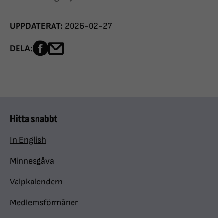
UPPDATERAT:
2026-02-27
Dela sidan på Facebook
Dela sidan med e-post
DELA:
Hitta snabbt
In English
Minnesgåva
Valpkalendern
Medlemsförmåner