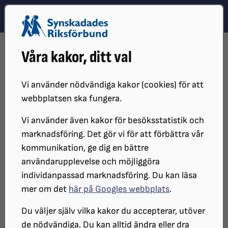
Hoppa till innehåll
Hoppa till hitta snabbt
TEMA
SÖK
MENY
STARTSIDA
VÅR VERKSAMHET
NYHETER
Våra kakor, ditt val
HOCKEYTRÄNAREN ÄR BLIND – HÖLL DET HEMLIGT
Vi använder nödvändiga kakor (cookies) för att
webbplatsen ska fungera.
Vi använder även kakor för besöksstatistik och
marknadsföring. Det gör vi för att förbättra vår
kommunikation, ge dig en bättre
användarupplevelse och möjliggöra
individanpassad marknadsföring. Du kan läsa
Hockeytränaren höll både synbortfallet och sina
mer om det
här på Googles webbplats
.
känslor hemliga för omvärlden. Han tror det beror på
uppväxten i Kanadas hockeyvärld – där existerade
Du väljer själv vilka kakor du accepterar, utöver
inte tårar.
de nödvändiga. Du kan alltid ändra eller dra