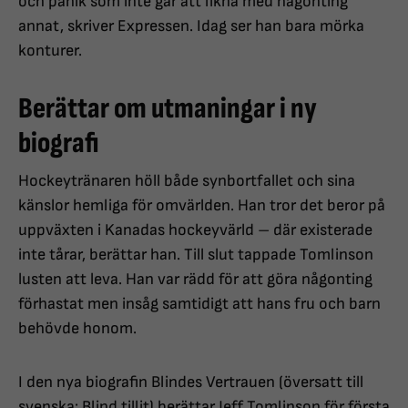
och panik som inte går att likna med någonting
annat, skriver Expressen. Idag ser han bara mörka
konturer.
Berättar om utmaningar i ny
biografi
Hockeytränaren höll både synbortfallet och sina
känslor hemliga för omvärlden. Han tror det beror på
uppväxten i Kanadas hockeyvärld – där existerade
inte tårar, berättar han. Till slut tappade Tomlinson
lusten att leva. Han var rädd för att göra någonting
förhastat men insåg samtidigt att hans fru och barn
behövde honom.
I den nya biografin Blindes Vertrauen (översatt till
svenska: Blind tillit) berättar Jeff Tomlinson för första