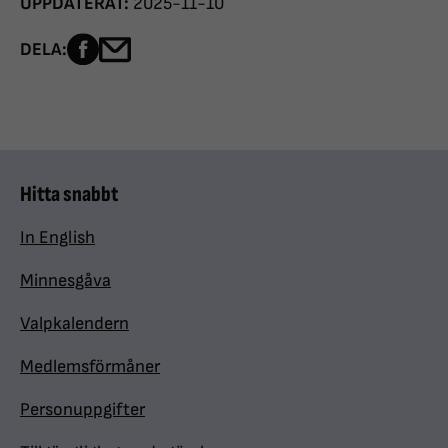
UPPDATERAT:
2025-11-10
Dela sidan på Facebook
Dela sidan med e-post
DELA:
Hitta snabbt
In English
Minnesgåva
Valpkalendern
Medlemsförmåner
Personuppgifter