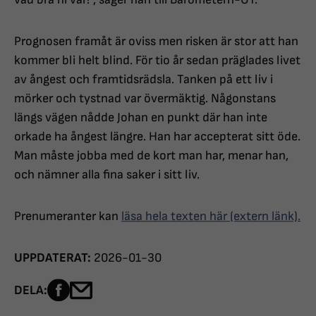
Prognosen framåt är oviss men risken är stor att han
kommer bli helt blind. För tio år sedan präglades livet
av ångest och framtidsrädsla. Tanken på ett liv i
mörker och tystnad var övermäktig. Någonstans
längs vägen nådde Johan en punkt där han inte
orkade ha ångest längre. Han har accepterat sitt öde.
Man måste jobba med de kort man har, menar han,
och nämner alla fina saker i sitt liv.
Prenumeranter kan
läsa hela texten här (extern länk).
UPPDATERAT:
2026-01-30
Dela sidan på Facebook
Dela sidan med e-post
DELA: