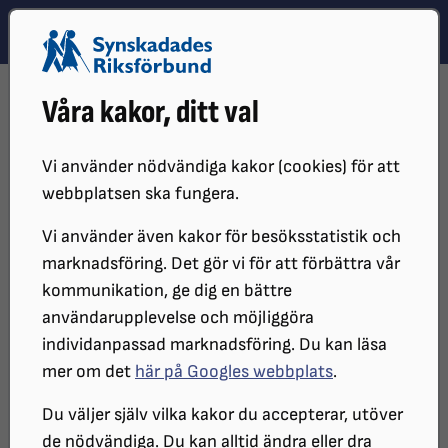
Hoppa till innehåll
Hoppa till hitta snabbt
TEMA
SÖK
MENY
STARTSIDA
VÅR VERKSAMHET
NYHETER
Våra kakor, ditt val
JOHAN KAN BLI BÅDE BLIND OCH DÖV
Vi använder nödvändiga kakor (cookies) för att
webbplatsen ska fungera.
Vi använder även kakor för besöksstatistik och
marknadsföring. Det gör vi för att förbättra vår
kommunikation, ge dig en bättre
användarupplevelse och möjliggöra
individanpassad marknadsföring. Du kan läsa
Johan jobbar som illustratör och grafisk formgivare.
mer om det
här på Googles webbplats
.
På fritiden spelar han bas i popbandet Köttets lustar.
Fotot är en genrebild.
Du väljer själv vilka kakor du accepterar, utöver
de nödvändiga. Du kan alltid ändra eller dra