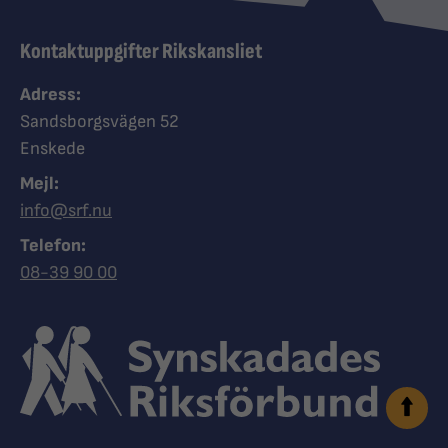
Kontaktuppgifter Rikskansliet
Adress:
Sandsborgsvägen 52
Enskede
Mejl:
info@srf.nu
Telefon:
Ring Synskadades riksförbund
08-39 90 00