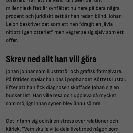
tonåren. Från att ha varit fullt seende runt
millennieskiftet är synfältet nu nere på bara några
procent och juridiskt sett är han redan blind. Johan
Leion beskriver det som att han ”dragit en jävla
nitlott i genlotteriet” men vägrar se sig själv som ett
offer.
Skrev ned allt han vill göra
Johan jobbar som illustratör och grafisk formgivare.
På fritiden spelar han bas i popbandet Köttets lustar.
Efter att han fick diagnosen skaffade Johan sig en
bucket list. Han ville resa och uppleva så mycket
som möjligt innan synen blev ännu sämre.
Det infann sig också en stress över relationer och
kärlek. ”Vem skulle vilja dela livet med någon som