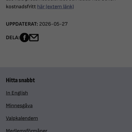
kostnadsfritt
här (extern länk)
UPPDATERAT:
2026-05-27
Dela sidan på Facebook
Dela sidan med e-post
DELA:
Hitta snabbt
In English
Minnesgåva
Valpkalendern
Medlemsförmåner