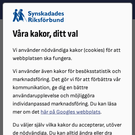
Hoppa till innehåll
Hoppa till hitta snabbt
TEMA
SÖK
MENY
STARTSIDA
VÅR VERKSAMHET
NYHETER
Våra kakor, ditt val
NY ANTOLOGI LYFTER TILLGÄNGLIG LÄSNING
Vi använder nödvändiga kakor (cookies) för att
webbplatsen ska fungera.
Vi använder även kakor för besöksstatistik och
marknadsföring. Det gör vi för att förbättra vår
kommunikation, ge dig en bättre
användarupplevelse och möjliggöra
individanpassad marknadsföring. Du kan läsa
Seendenormen i samhället gör att andra sätt att läsa
mer om det
här på Googles webbplats
.
på än med ögonen inte alltid är självklara och det
skapar hinder för delaktighet, konstaterar Lisa
Du väljer själv vilka kakor du accepterar, utöver
Olsson Dahlquist, verksamhetsutvecklare på MTM.
de nödvändiga. Du kan alltid ändra eller dra