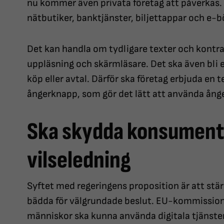
nu kommer även privata företag att påverkas. 
nätbutiker, banktjänster, biljettappar och e-b
Det kan handla om tydligare texter och kontras
uppläsning och skärmläsare. Det ska även bli 
köp eller avtal. Därför ska företag erbjuda en t
ångerknapp, som gör det lätt att använda ång
Ska skydda konsument
vilseledning
Syftet med regeringens proposition är att st
bädda för välgrundade beslut. EU-kommission
människor ska kunna använda digitala tjänster