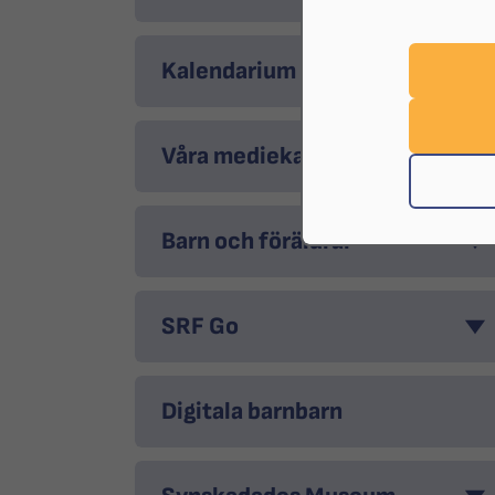
Kalendarium
Våra mediekanaler
Barn och föräldrar
SRF Go
Digitala barnbarn