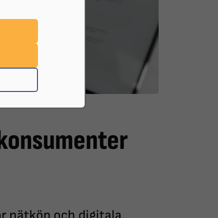
tt handla online.
r konsumenter
ör nätköp och digitala