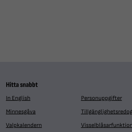
Hitta snabbt
In English
Personuppgifter
Minnesgåva
Tillgänglighetsredo
Valpkalendern
Visselblåsarfunktio