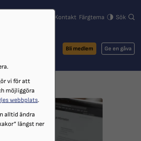
ra föreningar
Press
Kontakt
Färgtema
Sök
Bli medlem
Ge en gåva
era.
r vi för att
ch möjliggöra
gles webbplats
.
n alltid ändra
 kakor” längst ner