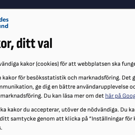
Om oss
Vå
or, ditt val
Påverkansarbete
Synskador
ändiga kakor (cookies) för att webbplatsen ska fung
 kakor för besöksstatistik och marknadsföring. Det gö
STARKARE SKYDD FÖR KONSUMENTER SOM HANDLAR ONLINE
mmunikation, ge dig en bättre användarupplevelse o
 marknadsföring. Du kan läsa mer om det
här på Goo
ilka kakor du accepterar, utöver de nödvändiga. Du ka
a ditt samtycke genom att klicka på ”Inställningar för
.