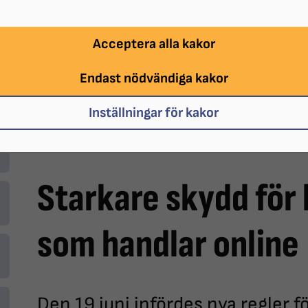
Acceptera alla kakor
Endast nödvändiga kakor
Inställningar för kakor
Den nya lagen ska göra det lättare för synskadade a
Starkare skydd fö
som handlar online
Den 19 juni infördes nya regler f