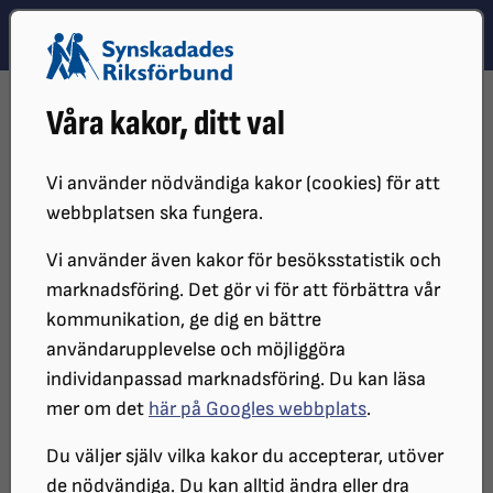
Hoppa till innehåll
Hoppa till hitta snabbt
TEMA
SÖK
MENY
STARTSIDA
PÅVERKANSARBETE
FÄRDTJÄNST
Våra kakor, ditt val
VALET 2026: DET HÄR VILL SRF FÖRÄNDRA INOM FÄRDTJÄNSTEN
Valet 2026: Det här vill SRF
Vi använder nödvändiga kakor (cookies) för att
webbplatsen ska fungera.
förändra inom färdtjänsten
Vi använder även kakor för besöksstatistik och
marknadsföring. Det gör vi för att förbättra vår
Färdtjänst ska ge frihet, inte
kommunikation, ge dig en bättre
användarupplevelse och möjliggöra
begränsningar. I dag nekas allt fler
individanpassad marknadsföring. Du kan läsa
synskadade färdtjänst trots stora
mer om det
här på Googles webbplats
.
behov, samtidigt som färdtjänstens
Du väljer själv vilka kakor du accepterar, utöver
kvalitet varierar beroende på var i
de nödvändiga. Du kan alltid ändra eller dra