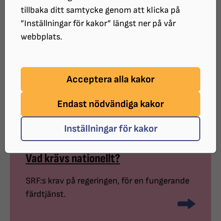
landet man bor. Synskadades
tillbaka ditt samtycke genom att klicka på
Riksförbund vill se en modern och
”Inställningar för kakor” längst ner på vår
webbplats.
rättssäker färdtjänstlag där rätten till
färdtjänst bedöms utifrån hela resan –
från dörr till dörr – och där synskadade
Acceptera alla kakor
ges samma möjligheter till delaktighet
Endast nödvändiga kakor
oavsett bostadsort.
Inställningar för kakor
Vad krävs nationellt?
SRF:s krav på regeringen, för en fungerande
färdtjänst.