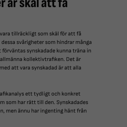
 är skäl att få
ara tillräckligt som skäl för att få
ust dessa svårigheter som hindrar många
let förväntas synskadade kunna träna in
 allmänna kollektivtrafiken. Det är
ed att vara synskadad är att alla
fikanalys ett tydligt och konkret
 dem som har rätt till den. Synskadades
n, men ännu har ingenting hänt från