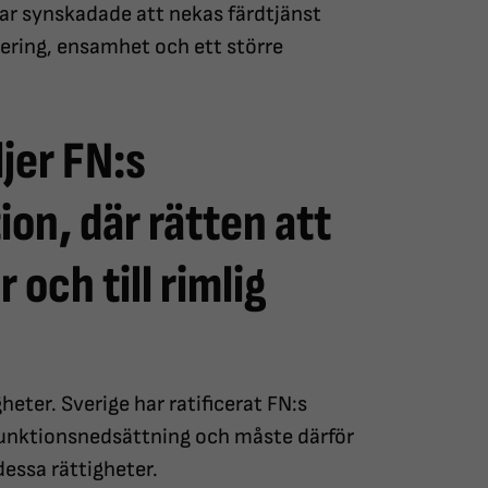
rar synskadade att nekas färdtjänst
lering, ensamhet och ett större
ljer FN:s
on, där rätten att
 och till rimlig
eter. Sverige har ratificerat FN:s
funktionsnedsättning och måste därför
dessa rättigheter.