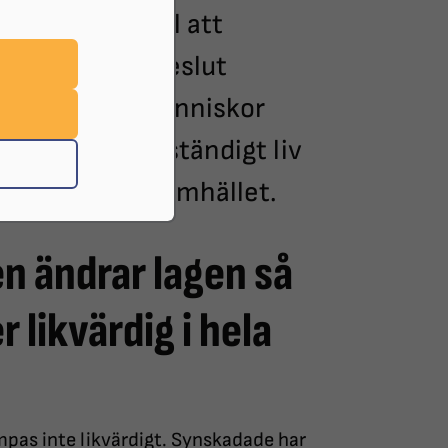
 tolkningar till att
an få olika beslut
nsten ska ge människor
 leva ett självständigt liv
r att delta i samhället.
en ändrar lagen så
r likvärdig i hela
ämpas inte likvärdigt. Synskadade har