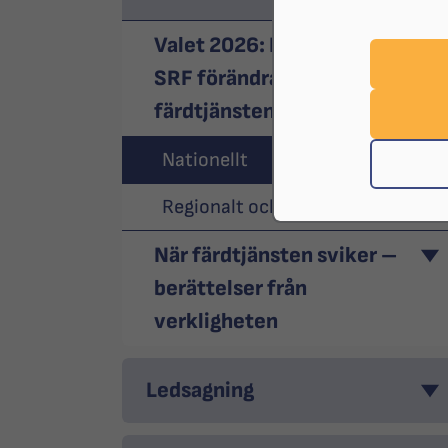
Valet 2026: Det här vill
SRF förändra inom
färdtjänsten
Nationellt
Regionalt och kommunalt
När färdtjänsten sviker –
berättelser från
verkligheten
Ledsagning