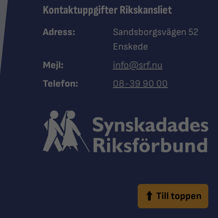
Kontaktuppgifter Rikskansliet
Adress:
Sandsborgsvägen 52
Enskede
Mejl:
info@srf.nu
Ring Synskadades riksfö
Telefon:
08-39 90 00
Till toppen