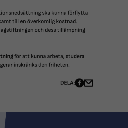
tionsnedsättning ska kunna förflytta
, samt till en överkomlig kostnad.
lagstiftningen och dess tillämpning
ttning
för att kunna arbeta, studera
ngerar inskränks den friheten.
Dela sidan på Fac
Dela sidan me
DELA: