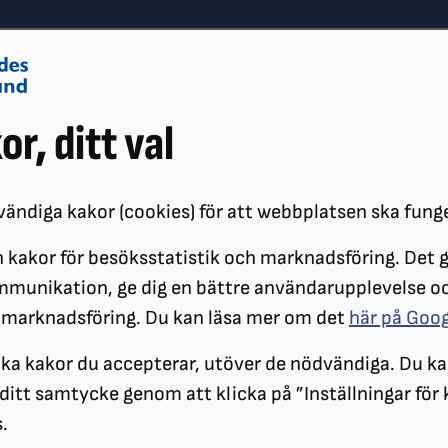
Om oss
Vå
or, ditt val
Påverkansarbete
Synskador
ändiga kakor (cookies) för att webbplatsen ska fung
 kakor för besöksstatistik och marknadsföring. Det gö
VALET 2026: DET HÄR VILL SRF FÖRÄNDRA INOM FÄRDTJÄNSTEN
mmunikation, ge dig en bättre användarupplevelse o
 marknadsföring. Du kan läsa mer om det
här på Goo
Vad behöver föränd
ilka kakor du accepterar, utöver de nödvändiga. Du ka
a ditt samtycke genom att klicka på ”Inställningar för
.
Sverige behöver en modern och rä