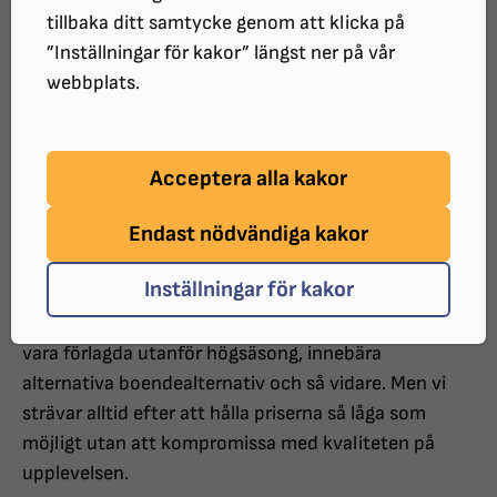
medlem i Synskadades Riksförbund. Du betalar själv
tillbaka ditt samtycke genom att klicka på
för din resa, medan SRF Go tillhandahåller och
”Inställningar för kakor” längst ner på vår
bekostar ledsagare för personer som annars inte
webbplats.
skulle kunna resa på egen hand.
Priserna i katalogen är cirka-priser och kan ändras
Acceptera alla kakor
beroende på resebolagens villkor. Reseutbudet
Endast nödvändiga kakor
påverkas av ökade kostnader i resebranschen. Vi
reserverar oss för eventuella förändringar utanför vår
Inställningar för kakor
kontroll. För att kunna erbjuda den bästa möjliga
upplevelsen till ett rimligt pris, kan vissa gruppresor
vara förlagda utanför högsäsong, innebära
alternativa boendealternativ och så vidare. Men vi
strävar alltid efter att hålla priserna så låga som
möjligt utan att kompromissa med kvaliteten på
upplevelsen.