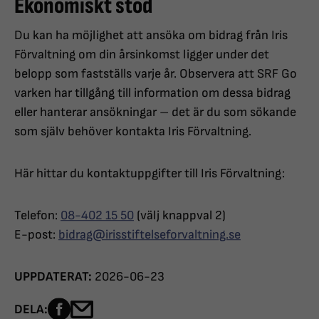
Ekonomiskt stöd
Du kan ha möjlighet att ansöka om bidrag från Iris
Förvaltning om din årsinkomst ligger under det
belopp som fastställs varje år. Observera att SRF Go
varken har tillgång till information om dessa bidrag
eller hanterar ansökningar – det är du som sökande
som själv behöver kontakta Iris Förvaltning.
Här hittar du kontaktuppgifter till Iris Förvaltning:
Telefon:
08-402 15 50
(välj knappval 2)
E-post:
bidrag@irisstiftelseforvaltning.se
UPPDATERAT:
2026-06-23
Dela sidan på Facebook
Dela sidan med e-post
DELA: