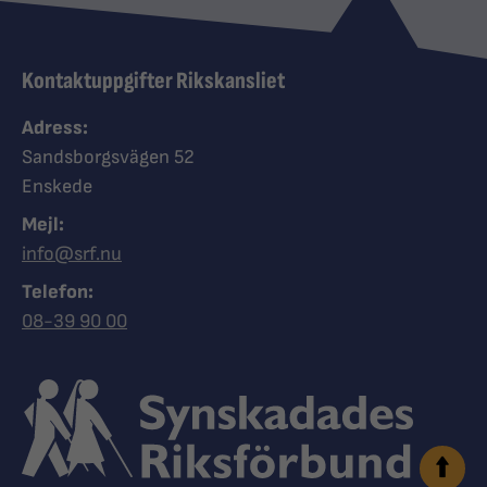
Kontaktuppgifter Rikskansliet
Adress:
Sandsborgsvägen 52
Enskede
Mejl:
info@srf.nu
Telefon:
Ring Synskadades riksförbund
08-39 90 00