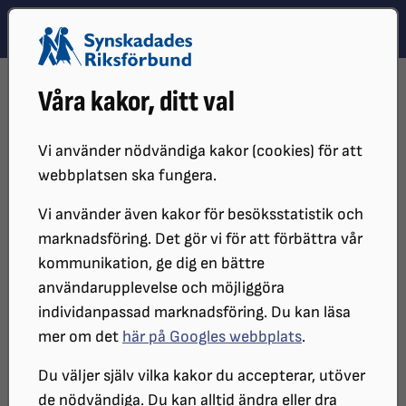
Hoppa till innehåll
Hoppa till hitta snabbt
TEMA
SÖK
MENY
STARTSIDA
VÅR VERKSAMHET
SRF GO
Våra kakor, ditt val
RESEKATALOG AUGUSTI – DECEMBER 2026
ANMÄLAN TILL RESOR
ALLMÄNNA RESEVILLKOR
Vi använder nödvändiga kakor (cookies) för att
Så fungerar SRF Go:s
webbplatsen ska fungera.
gruppresor
Vi använder även kakor för besöksstatistik och
marknadsföring. Det gör vi för att förbättra vår
kommunikation, ge dig en bättre
Läs gärna våra allmänna resevillkor
användarupplevelse och möjliggöra
innan du anmäler dig på våra resor.
individanpassad marknadsföring. Du kan läsa
mer om det
här på Googles webbplats
.
Att delta i SRF Go:s gruppresor är en exklusiv
Du väljer själv vilka kakor du accepterar, utöver
medlemsförmån för dig som är synskadad och
de nödvändiga. Du kan alltid ändra eller dra