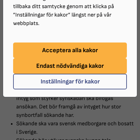
för att delta i idrottsutbyte inom
tillbaka ditt samtycke genom att klicka på
handikappidrott.
”Inställningar för kakor” längst ner på vår
webbplats.
Om utlandsresestipendiet
Stipendium kan sökas för utlandsresa med syfte
Acceptera alla kakor
att få stimulerande kontakt genom att träffa
synskadade i andra länder eller delta i
Endast nödvändiga kakor
idrottsutbyte inom handikappidrott i andra
Inställningar för kakor
länder, tävlingar eller träning.
Sökande måste vara synskadad med minst 75%.
Intyg som styrker synskadan ska bifogas
ansökan. Det bör framgå av intyget hur stor
synbortfall sökande har.
Sökande ska vara svensk medborgare och bosatt
i Sverige.