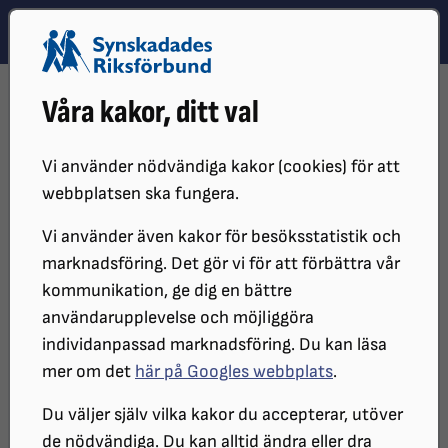
Hoppa till innehåll
Hoppa till hitta snabbt
TEMA
SÖK
MENY
STARTSIDA
VÅR VERKSAMHET
STIPENDIER OCH FONDER
Våra kakor, ditt val
LARS NORRMANS FOND
Lars Norrmans fond
Vi använder nödvändiga kakor (cookies) för att
webbplatsen ska fungera.
Vi använder även kakor för besöksstatistik och
I konstnären Lars Norrmans testamente
marknadsföring. Det gör vi för att förbättra vår
från 1964 står det bland annat att en
kommunikation, ge dig en bättre
del av den årliga avkastningen ska gå till
användarupplevelse och möjliggöra
individanpassad marknadsföring. Du kan läsa
utlandsresestipendium för synskadade.
mer om det
här på Googles webbplats
.
Stipendiet ska användas i syfte att
Du väljer själv vilka kakor du accepterar, utöver
träffa synskadade i andra länder eller
de nödvändiga. Du kan alltid ändra eller dra