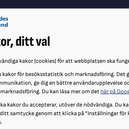
Om oss
Vå
or, ditt val
Påverkansarbete
Synskador
ändiga kakor (cookies) för att webbplatsen ska fung
 kakor för besöksstatistik och marknadsföring. Det gö
KANALER
ORDFÖRANDENYTT
ORDFÖRANDENYTT #2 2026
mmunikation, ge dig en bättre användarupplevelse o
 marknadsföring. Du kan läsa mer om det
här på Goo
ilka kakor du accepterar, utöver de nödvändiga. Du ka
a ditt samtycke genom att klicka på ”Inställningar för
.