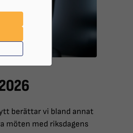
 2026
tt berättar vi bland annat
ra möten med riksdagens