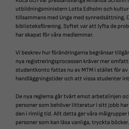
Koca och vår pressansvariga Amanda Schulin i 
utbildningsministern Lotta Edholm och kulturm
tillsammans med Unga med synnedsättning, D
biblioteksförening. Syftet var att lyfta de pr
har skapat för våra medlemmar.
Vi beskrev hur förändringarna begränsar tillgång
nya registreringsprocessen kräver mer omfa
studentkonto fattas nu av MTM i stället för av b
handläggningstider och att vissa studenter inte
De nya reglerna går tvärt emot arbetslinjen o
personer som behöver litteratur i sitt jobb har b
den i rimlig tid. Allt detta ger våra målgruppe
personer som kan läsa vanliga, tryckta böcker