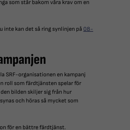
många som står bakom våra krav om en
u inte kan det så ring synlinjen på
08-
tkampanjen
 hela SRF-organisationen en kampanj
en roll som färdtjänsten spelar för
den bilden skiljer sig från hur
att synas och höras så mycket som
on för en bättre färdtjänst.