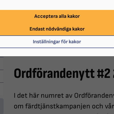
Acceptera alla kakor
Endast nödvändiga kakor
Inställningar för kakor
Niklas Mattsson.
Ordförandenytt #2
I det här numret av Ordförandeny
om färdtjänstkampanjen och vå