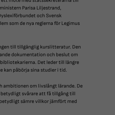
ett möte med statssekreterarna till
inistern Parisa Liljestrand,
yslexiförbundet och Svensk
oblem som de nya reglerna för Legimus
en till tillgänglig kurslitteratur. Den
ttande dokumentation och beslut om
ibliotekarierna. Det leder till längre
 kan påbörja sina studier i tid.
ch ambitionen om livslångt lärande. De
etydligt svårare att få tillgång till
r betydligt sämre villkor jämfört med
.