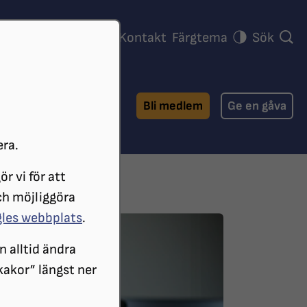
ra föreningar
Press
Kontakt
Färgtema
Sök
Bli medlem
Ge en gåva
era.
r vi för att
ch möjliggöra
gles webbplats
.
n alltid ändra
 kakor” längst ner