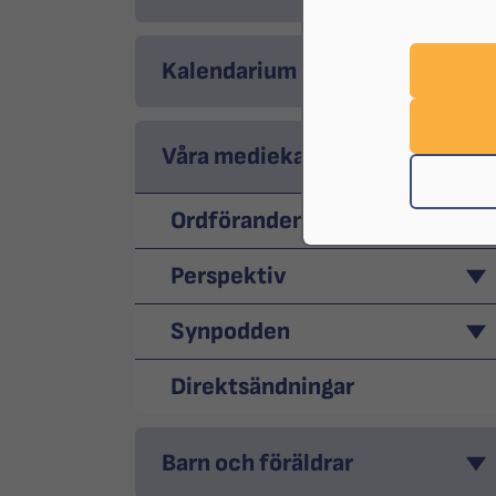
Kalendarium
Våra mediekanaler
Ordförandenytt
Perspektiv
Synpodden
Direktsändningar
Barn och föräldrar