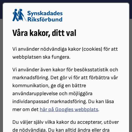
Hoppa till innehåll
Hoppa till hitta snabbt
TEMA
SÖK
MENY
STARTSIDA
VÅR VERKSAMHET
VÅRA MEDIEKANALER
Våra kakor, ditt val
SYNPODDEN
TIDIGARE AVSNITT
SYNPODDEN #55
Vi använder nödvändiga kakor (cookies) för att
webbplatsen ska fungera.
Vi använder även kakor för besöksstatistik och
marknadsföring. Det gör vi för att förbättra vår
kommunikation, ge dig en bättre
användarupplevelse och möjliggöra
individanpassad marknadsföring. Du kan läsa
mer om det
här på Googles webbplats
.
Synpodden #55, In i det mörka
Du väljer själv vilka kakor du accepterar, utöver
rummet
de nödvändiga. Du kan alltid ändra eller dra