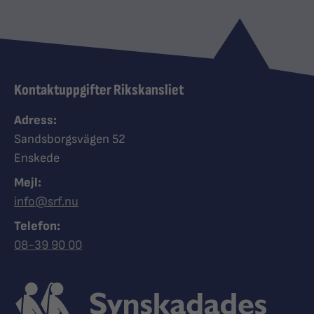
Kontaktuppgifter Rikskansliet
Adress:
Sandsborgsvägen 52
Enskede
Mejl:
info@srf.nu
Telefon:
Ring Synskadades riksförbund
08-39 90 00