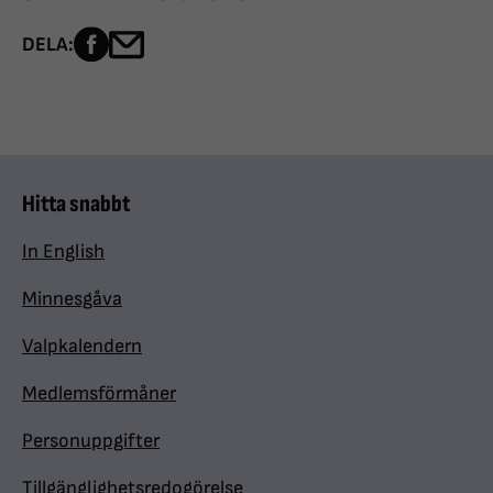
Dela sidan på Facebook
Dela sidan med e-post
DELA:
Hitta snabbt
In English
Minnesgåva
Valpkalendern
Medlemsförmåner
Personuppgifter
Tillgänglighetsredogörelse