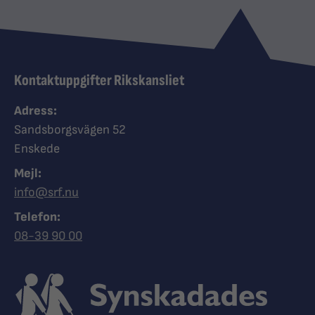
Kontaktuppgifter Rikskansliet
Adress:
Sandsborgsvägen 52
Enskede
Mejl:
info@srf.nu
Telefon:
Ring Synskadades riksförbund
08-39 90 00