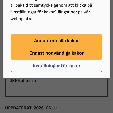
– Sven-Ingvars
tillbaka ditt samtycke genom att klicka på
”Inställningar för kakor” längst ner på vår
webbplats.
Mer information kommer inom kort
Acceptera alla kakor
DATUM:
2026-10-02 klockan 19:00 - 21:00
Endast nödvändiga kakor
PLATS:
Vara konserthus
Inställningar för kakor
ARRANGÖR:
SRF Bohuslän
UPPDATERAT:
2026-06-11