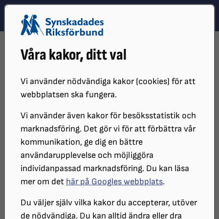
Hoppa till innehåll
Hoppa till hitta snabbt
TEMA
SÖK
MENY
STARTSIDA
DISTRIKT, LOKAL- OCH BRANSCHFÖRENINGAR
Våra kakor, ditt val
DISTRIKT
SRF BOHUSLÄN
KALENDARIUM
MUSIKFEST PÅ VARA KONSERTHUS – SVEN-INGVARS
Vi använder nödvändiga kakor (cookies) för att
webbplatsen ska fungera.
Vi använder även kakor för besöksstatistik och
marknadsföring. Det gör vi för att förbättra vår
kommunikation, ge dig en bättre
användarupplevelse och möjliggöra
individanpassad marknadsföring. Du kan läsa
mer om det
här på Googles webbplats
.
Musikfest på Vara Konserthus
Du väljer själv vilka kakor du accepterar, utöver
de nödvändiga. Du kan alltid ändra eller dra