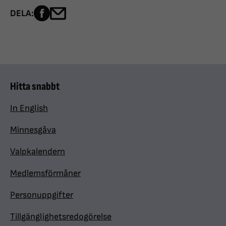
Dela sidan på Facebook
Dela sidan med e-post
DELA:
Hitta snabbt
In English
Minnesgåva
Valpkalendern
Medlemsförmåner
Personuppgifter
Tillgänglighetsredogörelse