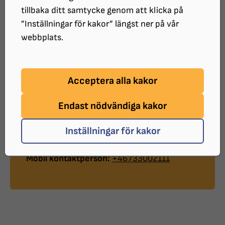
Postadress:
tillbaka ditt samtycke genom att klicka på
Eleonoragatan 18
”Inställningar för kakor” längst ner på vår
633 44 Eskilstuna
webbplats.
Telefon:
016-123010
E-post:
sormland@srf.nu
Acceptera alla kakor
Webb:
http://www.srf.nu/sormland/
Endast nödvändiga kakor
Kontaktperson:
Carl Olof Adelsköld
Inställningar för kakor
E-post kontaktperson:
co.adelskold@gmail.com
Mobil kontaktperson:
+46733002111