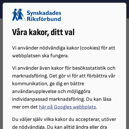
Hoppa till innehåll
Hoppa till hitta snabbt
TEMA
SÖK
MENY
STARTSIDA
DISTRIKT, LOKAL- OCH BRANSCHFÖRENINGAR
Våra kakor, ditt val
DISTRIKT
SRF SÖRMLAND
SRF Sörmland
Vi använder nödvändiga kakor (cookies) för att
webbplatsen ska fungera.
Vi använder även kakor för besöksstatistik och
Välkommen till distriktsföreningen. Vi är SRF:s organ
marknadsföring. Det gör vi för att förbättra vår
på regional nivå och omfattar alla lokalföreningar
kommunikation, ge dig en bättre
inom länet. Här hittar du kontaktuppgifter till oss.
användarupplevelse och möjliggöra
individanpassad marknadsföring. Du kan läsa
mer om det
här på Googles webbplats
.
Kontakt
Du väljer själv vilka kakor du accepterar, utöver
de nödvändiga. Du kan alltid ändra eller dra