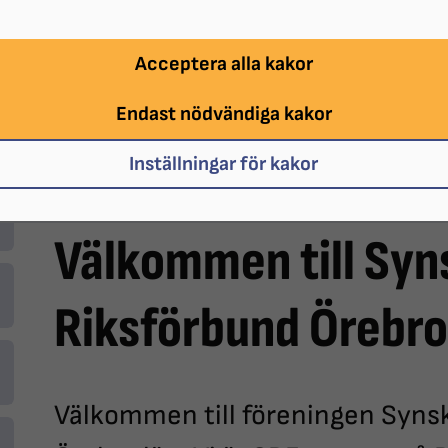
Acceptera alla kakor
Endast nödvändiga kakor
Inställningar för kakor
Välkommen till Sy
Riksförbund Örebro
Välkommen till föreningen Syns