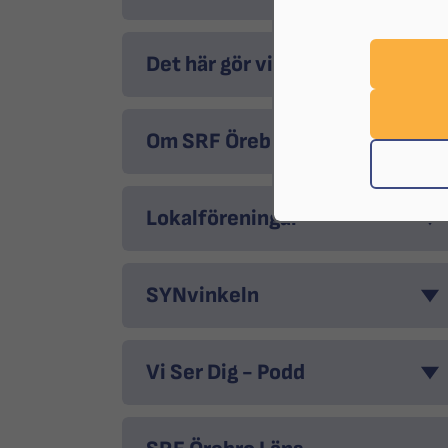
Det här gör vi
Om SRF Örebro
Lokalföreningar
SYNvinkeln
Vi Ser Dig - Podd