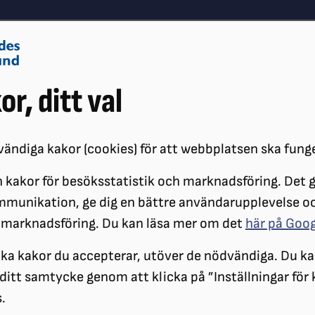
Om oss
Vå
or, ditt val
Påverkansarbete
Synskador
ändiga kakor (cookies) för att webbplatsen ska fung
 kakor för besöksstatistik och marknadsföring. Det gö
ÖRENINGAR
DISTRIKT
SRF ÖREBRO LÄN
mmunikation, ge dig en bättre användarupplevelse o
 marknadsföring. Du kan läsa mer om det
här på Goo
ilka kakor du accepterar, utöver de nödvändiga. Du ka
a ditt samtycke genom att klicka på ”Inställningar för
.