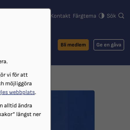
ra föreningar
Press
Kontakt
Färgtema
Sök
Bli medlem
Ge en gåva
era.
r vi för att
ch möjliggöra
gles webbplats
.
n alltid ändra
 kakor” längst ner