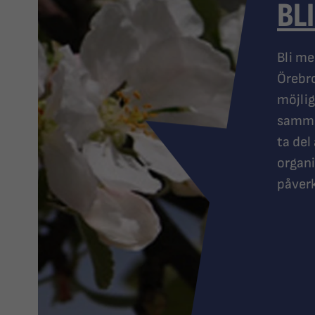
BL
Bli me
Örebr
möjlig
samma 
ta del
organi
påver