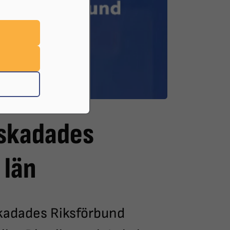
nskadades
 län
kadades Riksförbund