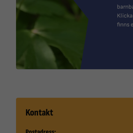
barnba
Klicka
finns 
Kontakt
Postadress: