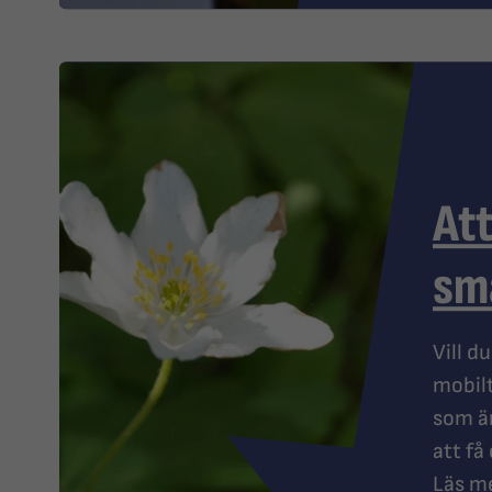
Att
sm
Vill d
mobilt
som ä
att få
Läs me