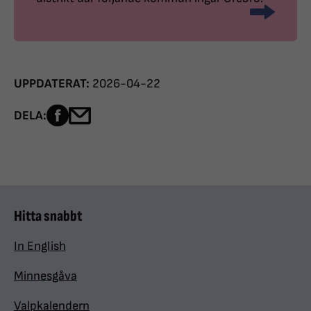
UPPDATERAT:
2026-04-22
Dela sidan på Facebook
Dela sidan med e-post
DELA:
Hitta snabbt
In English
Minnesgåva
Valpkalendern