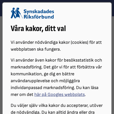
Hoppa till innehåll
Hoppa till hitta snabbt
TEMA
SÖK
MENY
STARTSIDA
DISTRIKT, LOKAL- OCH BRANSCHFÖRENINGAR
Våra kakor, ditt val
DISTRIKT
SRF ÖREBRO LÄN
LOKALFÖRENINGAR
Vi använder nödvändiga kakor (cookies) för att
webbplatsen ska fungera.
Vi använder även kakor för besöksstatistik och
marknadsföring. Det gör vi för att förbättra vår
kommunikation, ge dig en bättre
användarupplevelse och möjliggöra
individanpassad marknadsföring. Du kan läsa
mer om det
här på Googles webbplats
.
SRF Örebro läns lokalföreningar
Du väljer själv vilka kakor du accepterar, utöver
de nödvändiga. Du kan alltid ändra eller dra