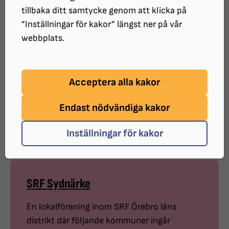
Här hittar du Synskadades Riksförbunds
tillbaka ditt samtycke genom att klicka på
”Inställningar för kakor” längst ner på vår
lokalföreningar i Örebro län.
webbplats.
SRF Bergslagen
Acceptera alla kakor
En lokalförening inom SRF Örebro läns
Endast nödvändiga kakor
distrikt där följande kommuner ingår Nora,
Lindesberg, Hällefors och Ljusnarsbers
Inställningar för kakor
SRF Sydnärke
En lokalförening inom SRF Örebro läns
distrikt där följande kommuner ingår