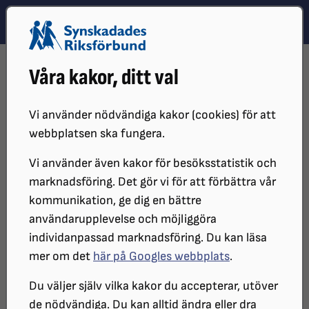
Hoppa till innehåll
Hoppa till hitta snabbt
TEMA
SÖK
MENY
STARTSIDA
DISTRIKT, LOKAL- OCH BRANSCHFÖRENINGAR
Våra kakor, ditt val
DISTRIKT
SRF ÖSTERGÖTLAND
Vi använder nödvändiga kakor (cookies) för att
webbplatsen ska fungera.
Vi använder även kakor för besöksstatistik och
marknadsföring. Det gör vi för att förbättra vår
kommunikation, ge dig en bättre
användarupplevelse och möjliggöra
individanpassad marknadsföring. Du kan läsa
mer om det
här på Googles webbplats
.
Välkommen till SRF
Du väljer själv vilka kakor du accepterar, utöver
Östergötland
de nödvändiga. Du kan alltid ändra eller dra