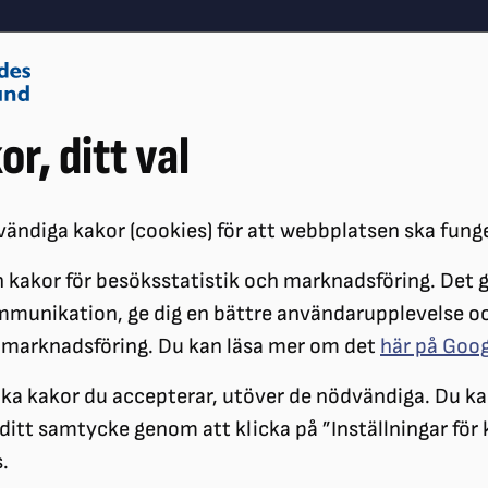
Om oss
Vå
or, ditt val
Påverkansarbete
Synskador
ändiga kakor (cookies) för att webbplatsen ska fung
 kakor för besöksstatistik och marknadsföring. Det gö
ÖRENINGAR
DISTRIKT
SRF ÖREBRO LÄN
OM SRF ÖREBRO
mmunikation, ge dig en bättre användarupplevelse o
 marknadsföring. Du kan läsa mer om det
här på Goo
ilka kakor du accepterar, utöver de nödvändiga. Du ka
a ditt samtycke genom att klicka på ”Inställningar för
.