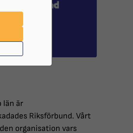
 län är
kadades Riksförbund. Vårt
nden organisation vars