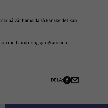
knar på vår hemsida så kanske det kan
 ihop med förstoringsprogram och
Dela sidan på Fac
Dela sidan me
DELA: