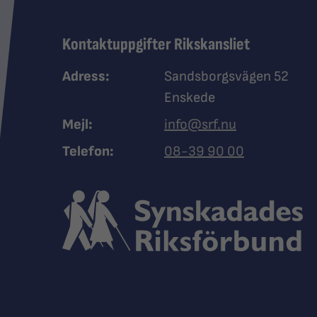
Kontaktuppgifter Rikskansliet
Adress:
Sandsborgsvägen 52
Enskede
Mejl:
info@srf.nu
Ring Synskadades riksfö
Telefon:
08-39 90 00