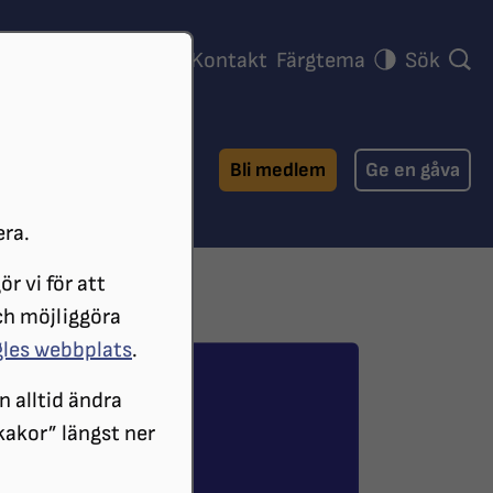
ra föreningar
Press
Kontakt
Färgtema
Sök
Bli medlem
Ge en gåva
era.
r vi för att
ch möjliggöra
gles webbplats
.
n alltid ändra
 kakor” längst ner