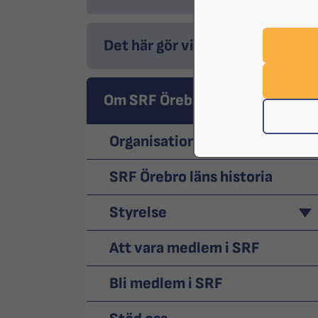
Det här gör vi
Om SRF Örebro
Organisation
SRF Örebro läns historia
Styrelse
Att vara medlem i SRF
Bli medlem i SRF