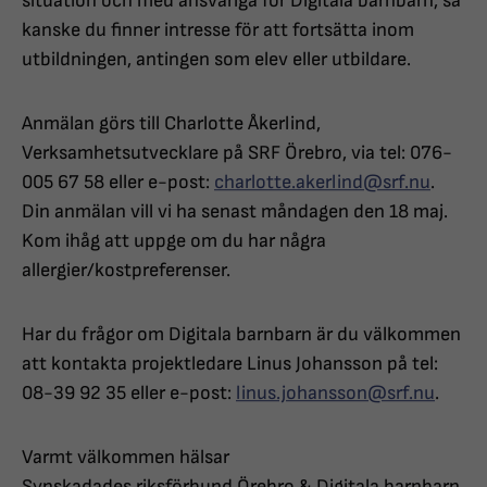
situation och med ansvariga för Digitala barnbarn, så
kanske du finner intresse för att fortsätta inom
utbildningen, antingen som elev eller utbildare.
Anmälan görs till Charlotte Åkerlind,
Verksamhetsutvecklare på SRF Örebro, via tel: 076-
005 67 58 eller e-post:
charlotte.akerlind@srf.nu
.
Din anmälan vill vi ha senast måndagen den 18 maj.
Kom ihåg att uppge om du har några
allergier/kostpreferenser.
Har du frågor om Digitala barnbarn är du välkommen
att kontakta projektledare Linus Johansson på tel:
08-39 92 35 eller e-post:
linus.johansson@srf.nu
.
Varmt välkommen hälsar
Synskadades riksförbund Örebro & Digitala barnbarn