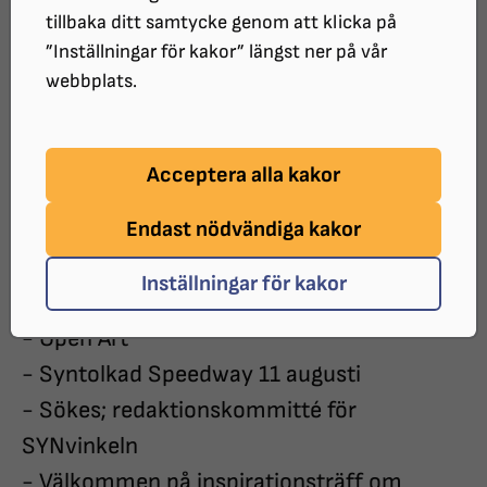
tillbaka ditt samtycke genom att klicka på
”Inställningar för kakor” längst ner på vår
webbplats.
SYNvinkeln april
Acceptera alla kakor
Innehållsförteckning
Endast nödvändiga kakor
Information från distriktet.
Inställningar för kakor
- Information från ombudsman
- Open Art
- Syntolkad Speedway 11 augusti
- Sökes; redaktionskommitté för
SYNvinkeln
- Välkommen på inspirationsträff om