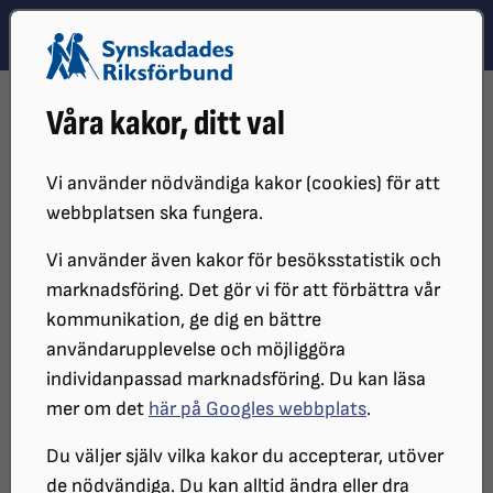
Hoppa till innehåll
Hoppa till hitta snabbt
TEMA
SÖK
MENY
STARTSIDA
DISTRIKT, LOKAL- OCH BRANSCHFÖRENINGAR
Våra kakor, ditt val
DISTRIKT
SRF ÖREBRO LÄN
SYNVINKELN
AKTUELL - SYNVINKEL
Vi använder nödvändiga kakor (cookies) för att
webbplatsen ska fungera.
Vi använder även kakor för besöksstatistik och
marknadsföring. Det gör vi för att förbättra vår
kommunikation, ge dig en bättre
användarupplevelse och möjliggöra
individanpassad marknadsföring. Du kan läsa
mer om det
här på Googles webbplats
.
Aktuellt medlemsblad
Du väljer själv vilka kakor du accepterar, utöver
de nödvändiga. Du kan alltid ändra eller dra