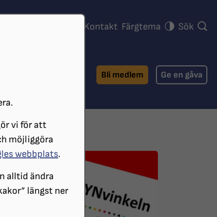
ra föreningar
Press
Kontakt
Färgtema
Sök
Bli medlem
Ge en gåva
era.
r vi för att
INKELN 2015
ch möjliggöra
gles webbplats
.
n alltid ändra
 kakor” längst ner