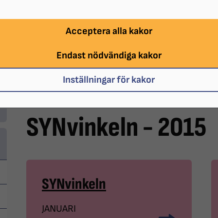
Acceptera alla kakor
Endast nödvändiga kakor
Inställningar för kakor
SYNvinkeln - 2015
SYNvinkeln
JANUARI