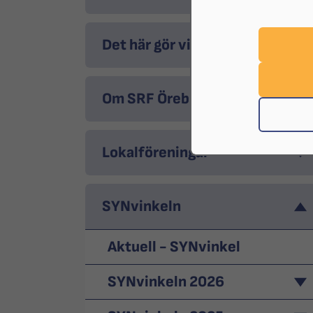
Det här gör vi
Om SRF Örebro
Lokalföreningar
SYNvinkeln
Aktuell - SYNvinkel
SYNvinkeln 2026