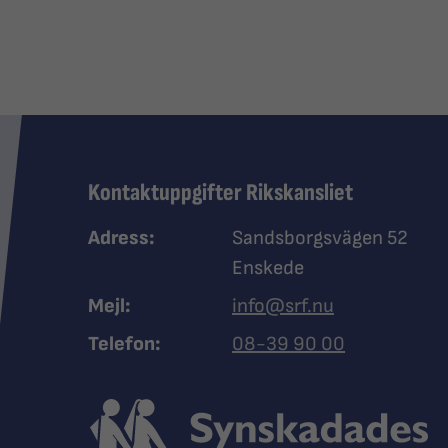
Kontaktuppgifter Rikskansliet
Adress:
Sandsborgsvägen 52
Enskede
Mejl:
info@srf.nu
Ring Synskadades riksfö
Telefon:
08-39 90 00