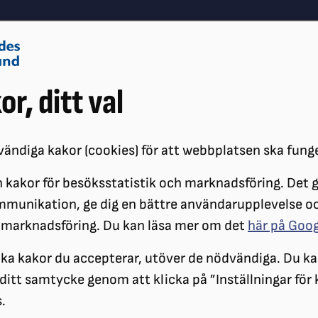
Om oss
Vå
or, ditt val
Påverkansarbete
Synskador
ändiga kakor (cookies) för att webbplatsen ska fung
 kakor för besöksstatistik och marknadsföring. Det gö
ÖRENINGAR
DISTRIKT
SRF ÖREBRO LÄN
SYNVINKELN
SYNV
mmunikation, ge dig en bättre användarupplevelse o
 marknadsföring. Du kan läsa mer om det
här på Goo
ilka kakor du accepterar, utöver de nödvändiga. Du ka
a ditt samtycke genom att klicka på ”Inställningar för
.