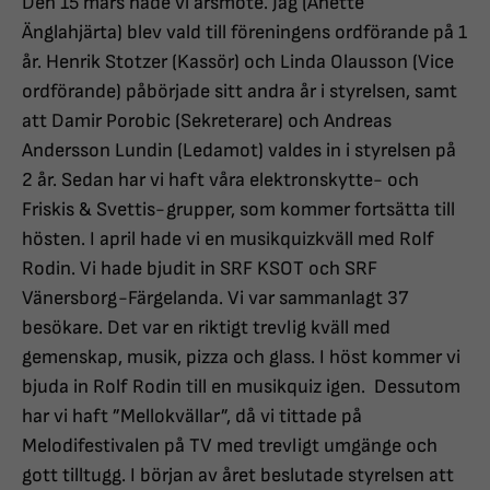
Den 15 mars hade vi årsmöte. Jag (Anette
Änglahjärta) blev vald till föreningens ordförande på 1
år. Henrik Stotzer (Kassör) och Linda Olausson (Vice
ordförande) påbörjade sitt andra år i styrelsen, samt
att Damir Porobic (Sekreterare) och Andreas
Andersson Lundin (Ledamot) valdes in i styrelsen på
2 år. Sedan har vi haft våra elektronskytte- och
Friskis & Svettis-grupper, som kommer fortsätta till
hösten. I april hade vi en musikquizkväll med Rolf
Rodin. Vi hade bjudit in SRF KSOT och SRF
Vänersborg-Färgelanda. Vi var sammanlagt 37
besökare. Det var en riktigt trevlig kväll med
gemenskap, musik, pizza och glass. I höst kommer vi
bjuda in Rolf Rodin till en musikquiz igen. Dessutom
har vi haft ”Mellokvällar”, då vi tittade på
Melodifestivalen på TV med trevligt umgänge och
gott tilltugg. I början av året beslutade styrelsen att