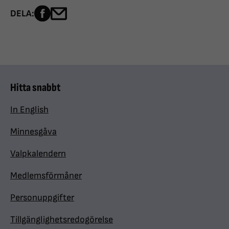
Dela sidan på Facebook
Dela sidan med e-post
DELA:
Hitta snabbt
In English
Minnesgåva
Valpkalendern
Medlemsförmåner
Personuppgifter
Tillgänglighetsredogörelse