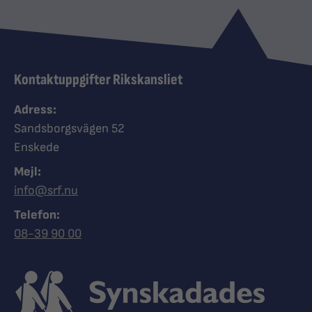
Kontaktuppgifter Rikskansliet
Adress:
Sandsborgsvägen 52
Enskede
Mejl:
info@srf.nu
Telefon:
Ring Synskadades riksförbund
08-39 90 00