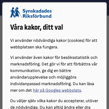
Hoppa till innehåll
Hoppa till hitta snabbt
TEMA
SÖK
MENY
STARTSIDA
DISTRIKT, LOKAL- OCH BRANSCHFÖRENINGAR
Våra kakor, ditt val
DISTRIKT
SRF BOHUSLÄN
LOKALFÖRENINGAR
SRF TROLLHÄTTAN-LILLA EDET
NYTT I SRF TROLLHÄTTAN - LILLA EDET
SOMMARHÄLSNING 2026
Vi använder nödvändiga kakor (cookies) för att
webbplatsen ska fungera.
Vi använder även kakor för besöksstatistik och
marknadsföring. Det gör vi för att förbättra vår
kommunikation, ge dig en bättre
användarupplevelse och möjliggöra
individanpassad marknadsföring. Du kan läsa
mer om det
här på Googles webbplats
.
Du väljer själv vilka kakor du accepterar, utöver
Sommarhälsning 2026
de nödvändiga. Du kan alltid ändra eller dra