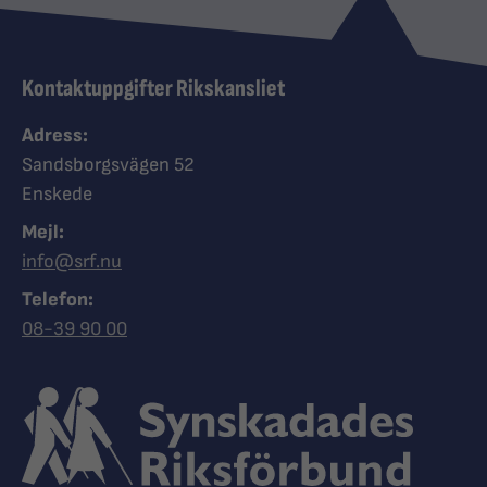
Kontaktuppgifter Rikskansliet
Adress:
Sandsborgsvägen 52
Enskede
Mejl:
info@srf.nu
Telefon:
Ring Synskadades riksförbund
08-39 90 00