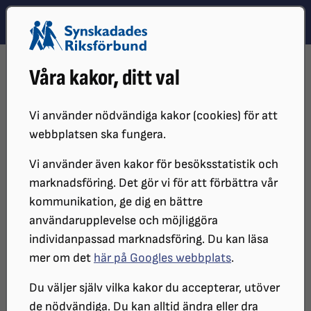
Hoppa till innehåll
Hoppa till hitta snabbt
TEMA
SÖK
MENY
STARTSIDA
DISTRIKT, LOKAL- OCH BRANSCHFÖRENINGAR
Våra kakor, ditt val
DISTRIKT
SRF BOHUSLÄN
NYHETER
NI HAR VÄL INTE MISSAT JUNIS HÖJDPUNKT!
Vi använder nödvändiga kakor (cookies) för att
webbplatsen ska fungera.
Vi använder även kakor för besöksstatistik och
marknadsföring. Det gör vi för att förbättra vår
kommunikation, ge dig en bättre
användarupplevelse och möjliggöra
individanpassad marknadsföring. Du kan läsa
mer om det
här på Googles webbplats
.
Ni har väl inte missat junis
Du väljer själv vilka kakor du accepterar, utöver
de nödvändiga. Du kan alltid ändra eller dra