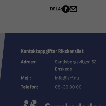
Dela sidan på Fac
Dela sidan me
DELA:
Kontaktuppgifter Rikskansliet
Adress:
Sandsborgsvägen 52
Enskede
Mejl:
info@srf.nu
Ring Synskadades riksfö
Telefon:
08-39 90 00