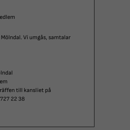
medlem
 Mölndal. Vi umgås, samtalar
lndal
lem
ffen till kansliet på
-727 22 38