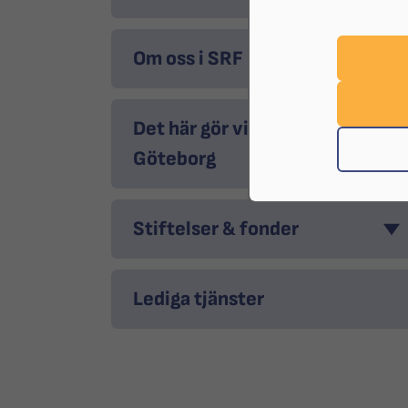
Om oss i SRF Göteborg
Det här gör vi i SRF
Göteborg
Stiftelser & fonder
Lediga tjänster