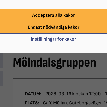
Acceptera alla kakor
Endast nödvändiga kakor
Inställningar för kakor
Mölndalsgruppen
DATUM:
2026-03-16 klockan 12:00 - 
PLATS:
Café Möllan. Göteborgsvägen 1