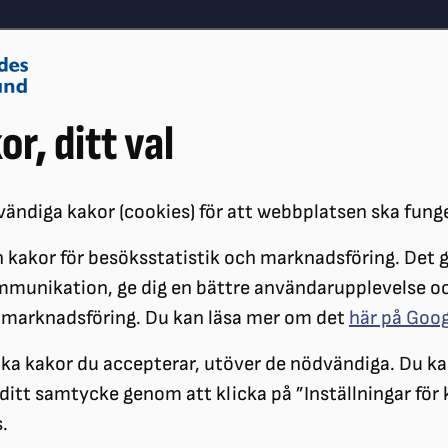
Om oss
Vå
or, ditt val
Påverkansarbete
Synskador
ändiga kakor (cookies) för att webbplatsen ska fung
 kakor för besöksstatistik och marknadsföring. Det gö
ÖRENINGAR
DISTRIKT
SRF GÖTEBORG
KALENDARIUM
MÖL
mmunikation, ge dig en bättre användarupplevelse o
 marknadsföring. Du kan läsa mer om det
här på Goo
ilka kakor du accepterar, utöver de nödvändiga. Du ka
a ditt samtycke genom att klicka på ”Inställningar för
.