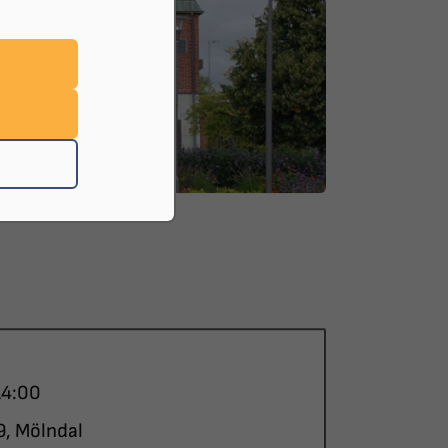
14:00
9, Mölndal