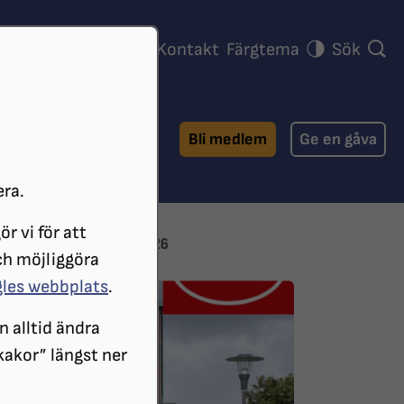
ra föreningar
Press
Kontakt
Färgtema
Sök
Bli medlem
Ge en gåva
era.
r vi för att
NDALSGRUPPEN VÅREN 2026
ch möjliggöra
gles webbplats
.
n alltid ändra
 kakor” längst ner