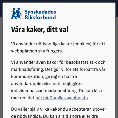
Hoppa till innehåll
Hoppa till hitta snabbt
TEMA
SÖK
MENY
STARTSIDA
DISTRIKT, LOKAL- OCH BRANSCHFÖRENINGAR
Våra kakor, ditt val
DISTRIKT
SRF ÖSTERGÖTLAND
LOKALFÖRENINGAR
SRF ÖSTRA ÖSTERGÖTLAND
PÅ GÅNG I SRF ÖSTRA ÖSTERGÖTLAND
Vi använder nödvändiga kakor (cookies) för att
FÖRENINGSKUNSKAPSUTBILDNING, TRÄFF TVÅ
webbplatsen ska fungera.
Vi använder även kakor för besöksstatistik och
Föreningskunskapsutbildning
marknadsföring. Det gör vi för att förbättra vår
kommunikation, ge dig en bättre
SRF Östra Östergötland inbjuder till
användarupplevelse och möjliggöra
individanpassad marknadsföring. Du kan läsa
träff i föreningskunskap. I första hand är
mer om det
här på Googles webbplats
.
denna riktad mot medlemmar i
Du väljer själv vilka kakor du accepterar, utöver
styrelsen men alla som är intresserade
de nödvändiga. Du kan alltid ändra eller dra