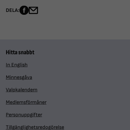
Dela sidan på Facebook
Dela sidan med e-post
DELA:
Hitta snabbt
In English
Minnesgåva
Valpkalendern
Medlemsförmåner
Personuppgifter
Tillgänglighetsredogörelse