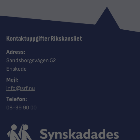
Kontaktuppgifter Rikskansliet
Adress:
Sandsborgsvägen 52
Enskede
Mejl:
info@srf.nu
Telefon:
Ring Synskadades riksförbund
08-39 90 00