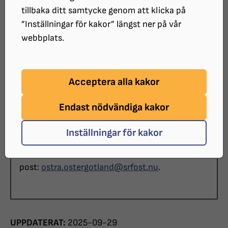
är välkomna.
tillbaka ditt samtycke genom att klicka på
”Inställningar för kakor” längst ner på vår
webbplats.
DATUM:
2025-10-07 klockan 17:00 - 19:00
PLATS:
Acceptera alla kakor
Blåsten, Gamla Övägen 23, Norrköping
Endast nödvändiga kakor
ARRANGÖR:
SRF Östra Östergötland
Inställningar för kakor
Anmälan görs på telefon 011 - 12 14 21 eller e-
post:
ostra.ostergotland@srfost.nu
.
UPPDATERAT:
2025-09-29