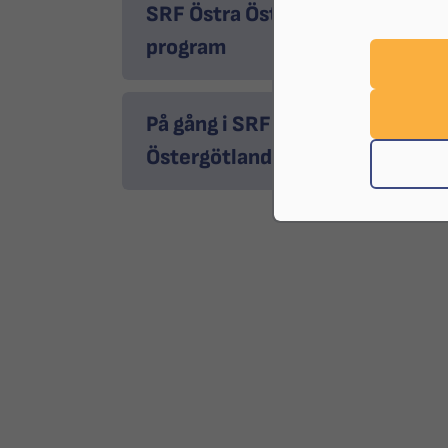
SRF Östra Östergötland
program
På gång i SRF Östra
Östergötland