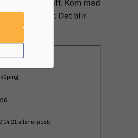
dig till Stickträff. Kom med
la möjligheter. Det blir
16:00
rköping
-06
14 21 eller e-post: