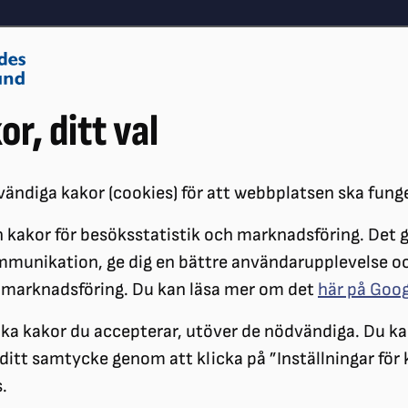
Om oss
Vå
or, ditt val
Påverkansarbete
Synskador
ändiga kakor (cookies) för att webbplatsen ska fung
 kakor för besöksstatistik och marknadsföring. Det gö
ÖRENINGAR
DISTRIKT
SRF ÖSTERGÖTLAND
LOKALFÖRENING
mmunikation, ge dig en bättre användarupplevelse o
KCAFÉ
 marknadsföring. Du kan läsa mer om det
här på Goo
Välkommen på stic
ilka kakor du accepterar, utöver de nödvändiga. Du ka
a ditt samtycke genom att klicka på ”Inställningar för
.