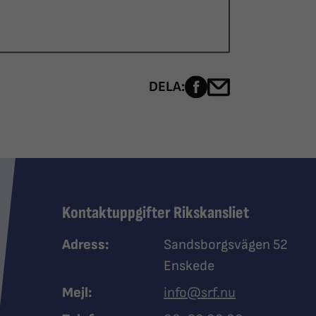
Dela sidan på Fac
Dela sidan me
DELA:
Kontaktuppgifter Rikskansliet
Adress:
Sandsborgsvägen 52
Enskede
Mejl:
info@srf.nu