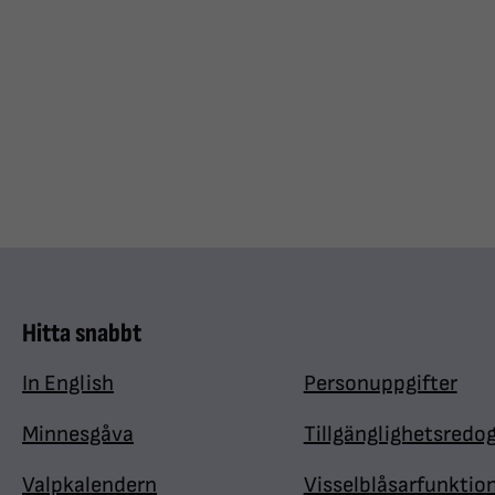
Hitta snabbt
In English
Personuppgifter
Minnesgåva
Tillgänglighetsredo
Valpkalendern
Visselblåsarfunktio