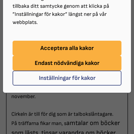
DATUM:
tillbaka ditt samtycke genom att klicka på
2026-09-21 klockan 14:00 - 15:30
”Inställningar för kakor” längst ner på vår
PLATS:
webbplats.
Vallentuna bibliotek
ARRANGÖR:
Vallentuna bibliotek
Acceptera alla kakor
Endast nödvändiga kakor
Vallentuna bibliotek anordnar en talbokscirkel
en gång i månaden på måndagar klockan 14.00 -
Inställningar för kakor
15.30.
Datum: 24 augusti, 21 september, 19 oktober, 16
november.
Cirkeln är till för dig som är talbokslåntagare.
amtalar om böcker
På träffarna fikar man, s
som lästs, tipsar varandra om böcker