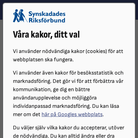
Hoppa till innehåll
Hoppa till hitta snabbt
TEMA
SÖK
MENY
STARTSIDA
DISTRIKT, LOKAL- OCH BRANSCHFÖRENINGAR
Våra kakor, ditt val
DISTRIKT
SRF STOCKHOLM GOTLAND
KALENDARIUM ÖVRIGA AKTÖRER
TALBOKSCIRKEL PÅ VALLENTUNA BIBLIOTEK 21 SEPTEMBER 2026
Vi använder nödvändiga kakor (cookies) för att
webbplatsen ska fungera.
Talbokscirkel på Vallentuna
Vi använder även kakor för besöksstatistik och
bibliotek 21 september
marknadsföring. Det gör vi för att förbättra vår
kommunikation, ge dig en bättre
användarupplevelse och möjliggöra
Välkommen till talbokscirkel i
individanpassad marknadsföring. Du kan läsa
Vallentuna
mer om det
här på Googles webbplats
.
Du väljer själv vilka kakor du accepterar, utöver
de nödvändiga. Du kan alltid ändra eller dra