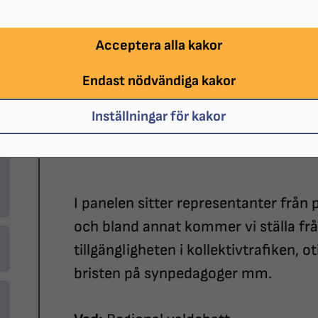
Acceptera alla kakor
DATUM:
2026-08-26 klockan 18:00 -
Endast nödvändiga kakor
PLATS:
Gotlandssalen, Gotlandsgatan 4
Inställningar för kakor
ARRANGÖR:
Distriktet SRF Stockholm
SISTA ANMÄLNINGSDATUM:
2026-08
I panelen sitter representanter från 
och bland annat kommer vi ställa fr
tillgängligheten i kollektivtrafiken, ot
bristen på synpedagoger mm.