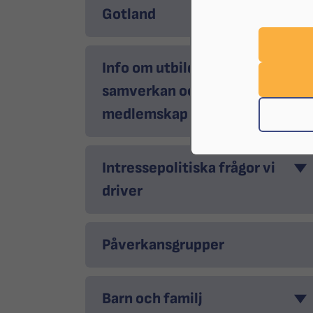
Gotland
Info om utbildningar,
samverkan och
medlemskap
Intressepolitiska frågor vi
driver
Påverkansgrupper
Barn och familj