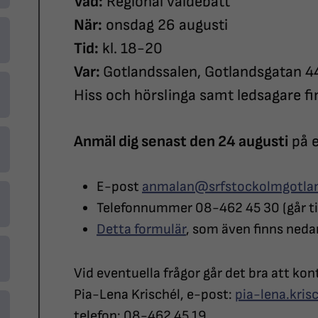
Vad:
Regional valdebatt
När:
onsdag 26 augusti
Tid:
kl. 18-20
Var:
Gotlandssalen, Gotlandsgatan 44
Hiss och hörslinga samt ledsagare fi
Anmäl dig senast den 24 augusti
på e
E-post
anmalan@srfstockolmgotla
Telefonnummer 08-462 45 30 (går til
Detta formulär
, som även finns neda
Vid eventuella frågor går det bra att ko
Pia-Lena Krischél, e-post:
pia-lena.kri
telefon: 08-462 45 19