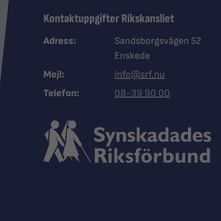
Kontaktuppgifter Rikskansliet
Adress:
Sandsborgsvägen 52
Enskede
Mejl:
info@srf.nu
Ring Synskadades riksfö
Telefon:
08-39 90 00