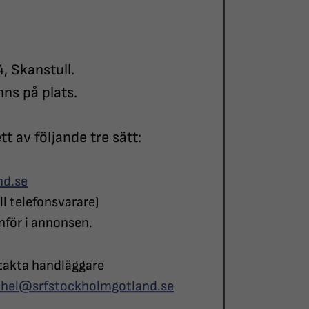
, Skanstull.
nns på plats.
tt av följande tre sätt:
nd.se
l telefonsvarare)
nför i annonsen.
ntakta handläggare
schel@srfstockholmgotland.se