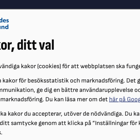
Om oss
Vå
or, ditt val
Påverkansarbete
Synskador
ändiga kakor (cookies) för att webbplatsen ska fung
 kakor för besöksstatistik och marknadsföring. Det gö
ÖRENINGAR
DISTRIKT
SRF STOCKHOLM GOTLAND
KALENDAR
mmunikation, ge dig en bättre användarupplevelse o
 marknadsföring. Du kan läsa mer om det
här på Goo
Distriktet - Valdeb
ilka kakor du accepterar, utöver de nödvändiga. Du ka
a ditt samtycke genom att klicka på ”Inställningar för
.
SRF Stockholm Gotland bjuder in 