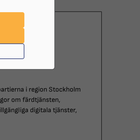
 20:00
4, Skanstull
 Gotland
-24
partierna i region Stockholm
ågor om färdtjänsten,
illgängliga digitala tjänster,