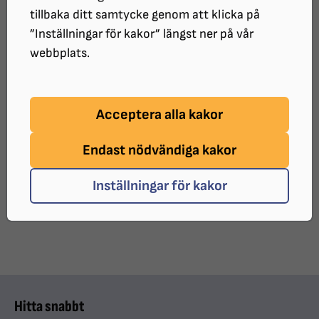
Tullinge bibliotek
tillbaka ditt samtycke genom att klicka på
ARRANGÖR:
”Inställningar för kakor” längst ner på vår
SRF Botkyrka-Salem
webbplats.
Läs mer i SRF Botkyrka-Salems kalendarium
Acceptera alla kakor
Endast nödvändiga kakor
UPPDATERAT:
2026-02-23
Inställningar för kakor
Dela sidan på Facebook
Dela sidan med e-post
DELA:
Hitta snabbt