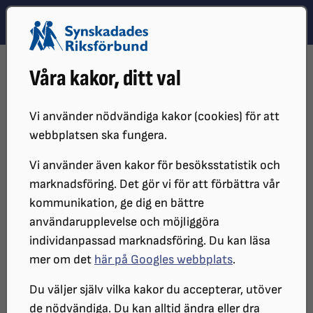
Hoppa till innehåll
Hoppa till hitta snabbt
TEMA
SÖK
MENY
STARTSIDA
DISTRIKT, LOKAL- OCH BRANSCHFÖRENINGAR
Våra kakor, ditt val
DISTRIKT
SRF STOCKHOLM GOTLAND
KALENDARIUM
SRF BOTKYRKA-SALEM ANORDNAR BOKTRÄFF 26 MARS
Vi använder nödvändiga kakor (cookies) för att
SRF Botkyrka-Salem anordnar
webbplatsen ska fungera.
bokträff på Tullinge bibliotek
Vi använder även kakor för besöksstatistik och
marknadsföring. Det gör vi för att förbättra vår
26 mars
kommunikation, ge dig en bättre
användarupplevelse och möjliggöra
individanpassad marknadsföring. Du kan läsa
DATUM:
mer om det
här på Googles webbplats
.
2026-03-26 klockan 13:00 - 14:00
Du väljer själv vilka kakor du accepterar, utöver
PLATS:
de nödvändiga. Du kan alltid ändra eller dra