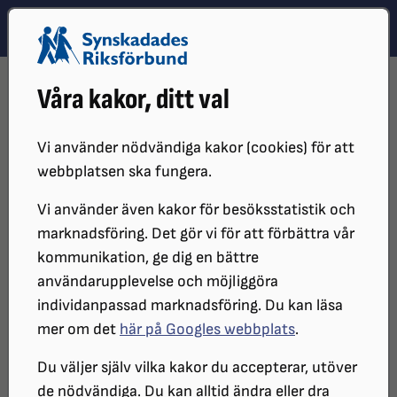
Hoppa till innehåll
Hoppa till hitta snabbt
TEMA
SÖK
MENY
STARTSIDA
DISTRIKT, LOKAL- OCH BRANSCHFÖRENINGAR
Våra kakor, ditt val
DISTRIKT
SRF STOCKHOLM GOTLAND
KALENDARIUM
SRF GOTLAND - INBJUDAN TILL BINGO 23 MAJ 2026
Vi använder nödvändiga kakor (cookies) för att
SRF Gotland - Inbjudan till
webbplatsen ska fungera.
bingo
Vi använder även kakor för besöksstatistik och
marknadsföring. Det gör vi för att förbättra vår
kommunikation, ge dig en bättre
användarupplevelse och möjliggöra
DATUM:
individanpassad marknadsföring. Du kan läsa
2026-05-23 klockan 12:30 - 15:45
mer om det
här på Googles webbplats
.
PLATS:
Du väljer själv vilka kakor du accepterar, utöver
Tjelvarkyrkans församlingssal, Tjelvarväg 4 i
de nödvändiga. Du kan alltid ändra eller dra
Visby