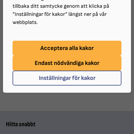
tillbaka ditt samtycke genom att klicka på
ARRANGÖR:
”Inställningar för kakor” längst ner på vår
SRF Gotland
webbplats.
Läs mer i SRF Gotlands kalendarium
Acceptera alla kakor
Endast nödvändiga kakor
UPPDATERAT:
2026-03-16
Inställningar för kakor
Dela sidan på Facebook
Dela sidan med e-post
DELA:
Hitta snabbt