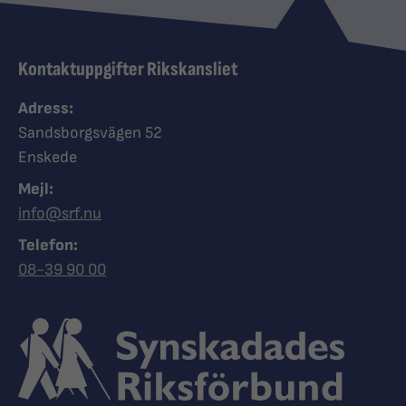
Kontaktuppgifter Rikskansliet
Adress:
Sandsborgsvägen 52
Enskede
Mejl:
info@srf.nu
Telefon:
Ring Synskadades riksförbund
08-39 90 00