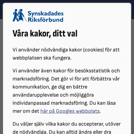
Hoppa till innehåll
Hoppa till hitta snabbt
TEMA
SÖK
MENY
STARTSIDA
DISTRIKT, LOKAL- OCH BRANSCHFÖRENINGAR
Våra kakor, ditt val
DISTRIKT
SRF STOCKHOLM GOTLAND
KALENDARIUM
SRF HUDDINGE - 20 APRIL 2026 INFORMATIONSKVÄLL CHAT GPT
Vi använder nödvändiga kakor (cookies) för att
SRF Huddinge -
webbplatsen ska fungera.
Informationskväll om Chat gpt
Vi använder även kakor för besöksstatistik och
marknadsföring. Det gör vi för att förbättra vår
och Gemini
kommunikation, ge dig en bättre
användarupplevelse och möjliggöra
individanpassad marknadsföring. Du kan läsa
DATUM:
mer om det
här på Googles webbplats
.
2026-04-20 klockan 18:00
Du väljer själv vilka kakor du accepterar, utöver
PLATS:
de nödvändiga. Du kan alltid ändra eller dra