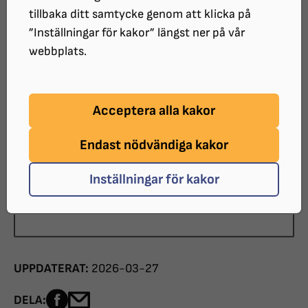
Rådsalen, Rådstuguvägen 19,
tillbaka ditt samtycke genom att klicka på
Fullersta/Huddinge
”Inställningar för kakor” längst ner på vår
ARRANGÖR:
webbplats.
SRF Huddinge
SISTA ANMÄLNINGSDATUM:
Acceptera alla kakor
2026-04-13
KOSTNAD:
Endast nödvändiga kakor
100 kornor
Inställningar för kakor
Läs mer i SRF Huddinges kalendarium
UPPDATERAT:
2026-03-27
Dela sidan på Facebook
Dela sidan med e-post
DELA: