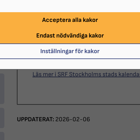
DATUM:
2026-02-24 klockan 13:15 - 
Acceptera alla kakor
PLATS:
Gotlandsgatan 44
Endast nödvändiga kakor
ARRANGÖR:
SRF Stockholms stad
Inställningar för kakor
KOSTNAD:
500 kr
Läs mer i SRF Stockholms stads kalend
UPPDATERAT:
2026-02-06