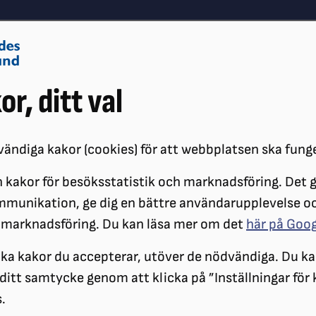
Om oss
Vå
or, ditt val
Påverkansarbete
Synskador
ändiga kakor (cookies) för att webbplatsen ska fung
 kakor för besöksstatistik och marknadsföring. Det gö
ÖRENINGAR
DISTRIKT
SRF STOCKHOLM GOTLAND
KALENDAR
mmunikation, ge dig en bättre användarupplevelse o
UARI 2026
 marknadsföring. Du kan läsa mer om det
här på Goo
SRF Stockholms sta
ilka kakor du accepterar, utöver de nödvändiga. Du ka
a ditt samtycke genom att klicka på ”Inställningar för
.