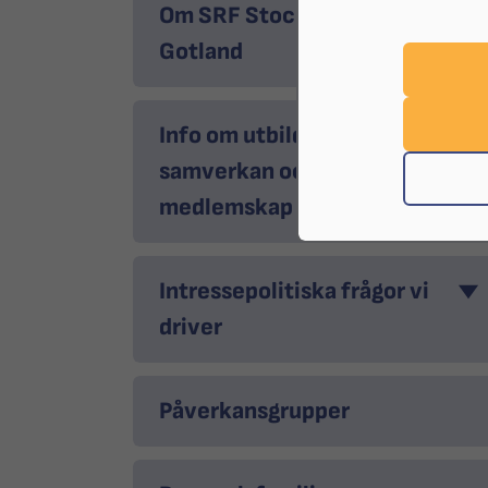
Om SRF Stockholm
Gotland
Info om utbildningar,
samverkan och
medlemskap
Intressepolitiska frågor vi
driver
Påverkansgrupper