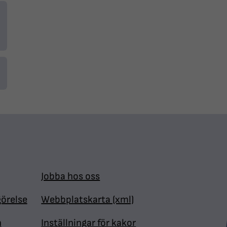
Jobba hos oss
görelse
Webbplatskarta (xml)
n
Inställningar för kakor