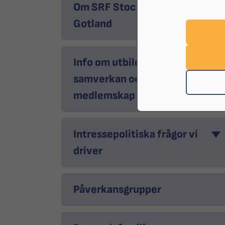
Om SRF Stockholm
Gotland
Info om utbildningar,
samverkan och
medlemskap
Intressepolitiska frågor vi
driver
Påverkansgrupper