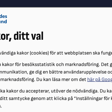
Om oss
Vå
or, ditt val
Påverkansarbete
Synskador
ändiga kakor (cookies) för att webbplatsen ska fung
 kakor för besöksstatistik och marknadsföring. Det gö
ÖRENINGAR
DISTRIKT
SRF STOCKHOLM GOTLAND
KALENDAR
mmunikation, ge dig en bättre användarupplevelse o
EDSKAP 11 FEBRUARI 2026
 marknadsföring. Du kan läsa mer om det
här på Goo
SRF Stockholms sta
ilka kakor du accepterar, utöver de nödvändiga. Du ka
a ditt samtycke genom att klicka på ”Inställningar för
Krisberedskap
.