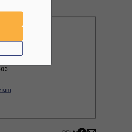
20:00
-06
arium