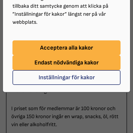
DATUM:
tillbaka ditt samtycke genom att klicka på
2026-08-21 klockan 17:00
”Inställningar för kakor” längst ner på vår
PLATS:
webbplats.
Föreningslokalen på Rådstuguvägen 19
ARRANGÖR:
SRF Huddinge
Acceptera alla kakor
SISTA ANMÄLNINGSDATUM:
Endast nödvändiga kakor
2026-08-16
KOSTNAD:
Inställningar för kakor
100 kronor för medlemmar i SRF Huddinge. 150
kronor för övriga.
I priset som för medlemmar är 100 kronor och
övriga 150 kronor ingår en wrap, snacks, öl, rött
vin eller alkoholfritt.