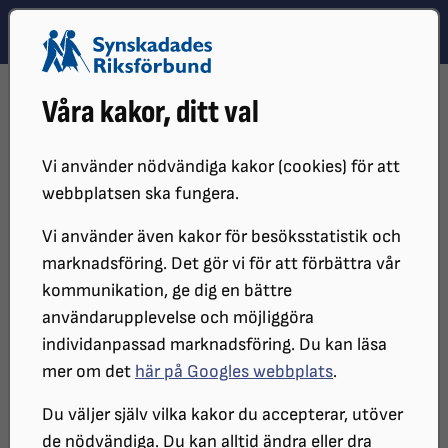
Hoppa till innehåll
Hoppa till hitta snabbt
TEMA
SÖK
MENY
STARTSIDA
DISTRIKT, LOKAL- OCH BRANSCHFÖRENINGAR
Våra kakor, ditt val
DISTRIKT
SRF STOCKHOLM GOTLAND
LOKALFÖRENINGAR
SRF HUDDINGE
KALENDARIUM
21 AUGUSTI 2026 PUBKVÄLL I FÖRENINGSLOKALEN
Vi använder nödvändiga kakor (cookies) för att
webbplatsen ska fungera.
Pubkväll i föreningslokalen 21
Vi använder även kakor för besöksstatistik och
augusti
marknadsföring. Det gör vi för att förbättra vår
kommunikation, ge dig en bättre
användarupplevelse och möjliggöra
SRF Huddinge bjuder in till Pubkväll i
individanpassad marknadsföring. Du kan läsa
föreningslokalen
mer om det
här på Googles webbplats
.
Du väljer själv vilka kakor du accepterar, utöver
de nödvändiga. Du kan alltid ändra eller dra