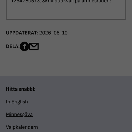
1234780573. Skriv pubkväll på ämnesraden!
UPPDATERAT:
2026-06-10
Dela sidan på Facebook
Dela sidan med e-post
DELA:
Hitta snabbt
In English
Minnesgåva
Valpkalendern