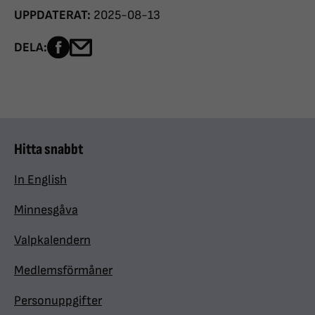
UPPDATERAT:
2025-08-13
Dela sidan på Facebook
Dela sidan med e-post
DELA:
Hitta snabbt
In English
Minnesgåva
Valpkalendern
Medlemsförmåner
Personuppgifter