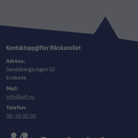
Kontaktuppgifter Rikskansliet
Adress:
Sandsborgsvägen 52
Enskede
Mejl:
info@srf.nu
Telefon:
Ring Synskadades riksförbund
08-39 90 00