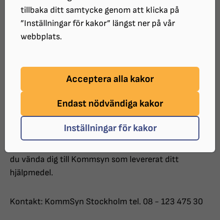
förstoringsglas, luppar och käppar) ring Syncentralen
tillbaka ditt samtycke genom att klicka på
och kom överens om en tid för att vi snabbt ska
”Inställningar för kakor” längst ner på vår
kunna hjälpa dig.
webbplats.
Vid frågor om användning av ditt hjälpmedel är du
välkommen att höra av dig till Syncentralen på
Acceptera alla kakor
telefon 08-578 857 00.
Endast nödvändiga kakor
Övrig reparation och service
Inställningar för kakor
Vid reparation och service av hjälpmedel (t.ex.
daisyspelare, fickminnen och CCTV/läskamera) ska
du vända dig till Kommsyn som levererat ditt
hjälpmedel.
Kontakt: KommSyn Stockholm tel. 08 - 123 475 30