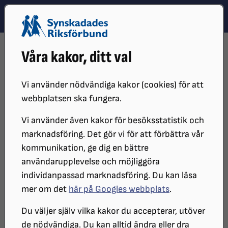
Hoppa till innehåll
Hoppa till hitta snabbt
TEMA
SÖK
MENY
STARTSIDA
DISTRIKT, LOKAL- OCH BRANSCHFÖRENINGAR
Våra kakor, ditt val
DISTRIKT
SRF STOCKHOLM GOTLAND
NYHETER
ARKIVERADE NYHETER
2023
HJÄLPMEDELSSERVICE
Vi använder nödvändiga kakor (cookies) för att
Hjälpmedelsservice
webbplatsen ska fungera.
Vi använder även kakor för besöksstatistik och
marknadsföring. Det gör vi för att förbättra vår
Sedan i början av januari så har
kommunikation, ge dig en bättre
Syncentralen hjälpmedelsservice fyra
användarupplevelse och möjliggöra
halvdagar i veckan och detta sköts av
individanpassad marknadsföring. Du kan läsa
mer om det
här på Googles webbplats
.
synpedagoger.
Du väljer själv vilka kakor du accepterar, utöver
För byte av trasiga enklare hjälpmedel (t.ex.
de nödvändiga. Du kan alltid ändra eller dra