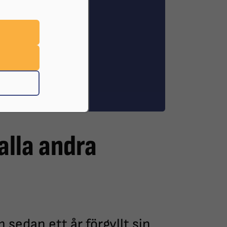
 alla andra
 sedan ett år förgyllt sin