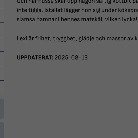
Och när husse skär upp någon saftig köttbit 
inte tigga. Istället lägger hon sig under köks
slamsa hamnar i hennes matskål, vilken lycka!
Lexi är frihet, trygghet, glädje och massor av
UPPDATERAT:
2025-08-13