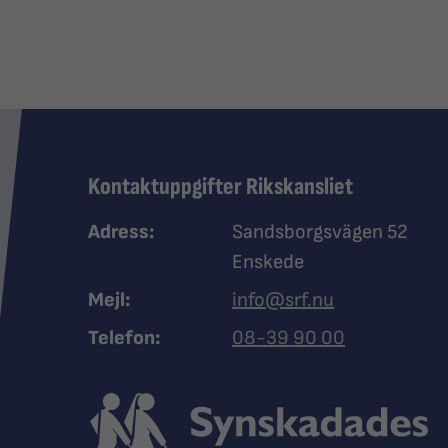
Kontaktuppgifter Rikskansliet
Adress:
Sandsborgsvägen 52
Enskede
Mejl:
info@srf.nu
Ring Synskadades riksfö
Telefon:
08-39 90 00