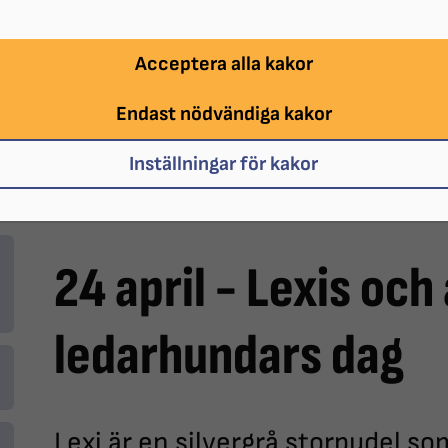
Acceptera alla kakor
Endast nödvändiga kakor
Inställningar för kakor
24 april - Lexis och
ledarhundars dag
Lexi är en silvergrå storpudel som