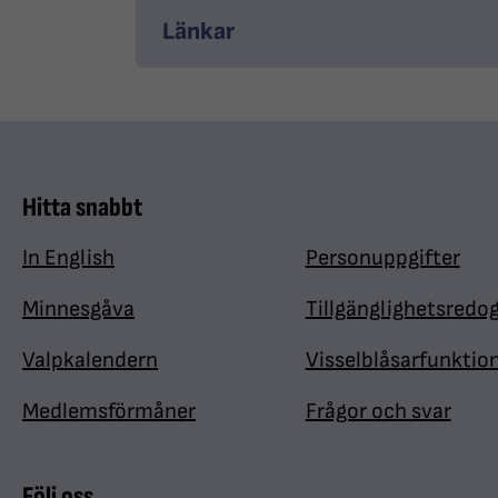
Länkar
Hitta snabbt
In English
Personuppgifter
Minnesgåva
Tillgänglighetsredo
Valpkalendern
Visselblåsarfunktio
Medlemsförmåner
Frågor och svar
Följ oss