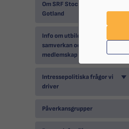
Om SRF Stockholm
Gotland
Info om utbildningar,
samverkan och
medlemskap
Intressepolitiska frågor vi
driver
Påverkansgrupper