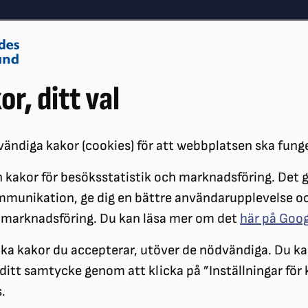
Om oss
Vå
or, ditt val
Påverkansarbete
Synskador
ändiga kakor (cookies) för att webbplatsen ska fung
 kakor för besöksstatistik och marknadsföring. Det gö
ÖRENINGAR
DISTRIKT
SRF STOCKHOLM GOTLAND
NYHETER
mmunikation, ge dig en bättre användarupplevelse o
 marknadsföring. Du kan läsa mer om det
här på Goo
ilka kakor du accepterar, utöver de nödvändiga. Du ka
a ditt samtycke genom att klicka på ”Inställningar för
.