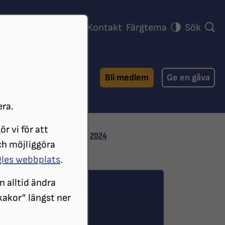
ra föreningar
Press
Kontakt
Färgtema
Sök
Bli medlem
Ge en gåva
era.
r vi för att
ARKIVERADE NYHETER
2024
ch möjliggöra
gles webbplats
.
n alltid ändra
 kakor” längst ner