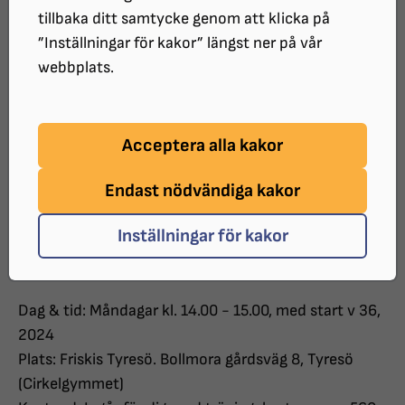
Välkommen till träningsgrupp för dig som är äldre
tillbaka ditt samtycke genom att klicka på
och har en synnedsättning.
”Inställningar för kakor” längst ner på vår
Vi tränar i ett cirkelupplägg med olika stationer där
webbplats.
fokus är styrka, koordination och balans.
Du får gärna ta med egen ledsagare men vi har också
Acceptera alla kakor
träningsvärdar som kan hjälpa dig, du behöver dock
kunna ta dig till Friskis Tyresö på egen hand.
Endast nödvändiga kakor
När du kommer hit första gången visas du runt så att
Inställningar för kakor
du hittar till omklädningsrum och träningslokalen.
Dag & tid: Måndagar kl. 14.00 - 15.00, med start v 36,
2024
Plats: Friskis Tyresö. Bollmora gårdsväg 8, Tyresö
(Cirkelgymmet)