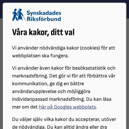
Hoppa till innehåll
Hoppa till hitta snabbt
TEMA
SÖK
MENY
STARTSIDA
DISTRIKT, LOKAL- OCH BRANSCHFÖRENINGAR
Våra kakor, ditt val
DISTRIKT
SRF STOCKHOLM GOTLAND
NYHETER
ARKIVERADE NYHETER
2024
TRÄNING PÅ FRISKIS I TYRESÖ
Vi använder nödvändiga kakor (cookies) för att
Träning på Friskis Tyresö, för
webbplatsen ska fungera.
dig som är äldre och har en
Vi använder även kakor för besöksstatistik och
marknadsföring. Det gör vi för att förbättra vår
synnedsättning
kommunikation, ge dig en bättre
användarupplevelse och möjliggöra
individanpassad marknadsföring. Du kan läsa
Informationsmedskick genom Friskis i
mer om det
här på Googles webbplats
.
Tyresö, Seniorklubben Syn.
Du väljer själv vilka kakor du accepterar, utöver
de nödvändiga. Du kan alltid ändra eller dra