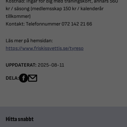
Kostnad: Ingår för dig med träningskort, annars 560
kr / säsong (medlemsskap 150 kr / kalenderår
tillkommer)
Kontakt: Telefonnummer 072 142 21 66
Läs mer på hemsidan:
https://www.friskissvettis.se/tyreso
UPPDATERAT:
2025-08-11
Dela sidan på Facebook
Dela sidan med e-post
DELA:
Hitta snabbt