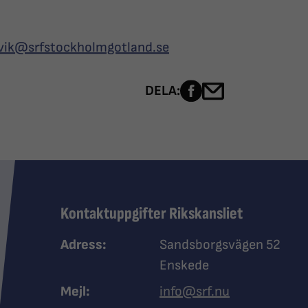
evik@srfstockholmgotland.se
Dela sidan på Fac
Dela sidan me
DELA:
Kontaktuppgifter Rikskansliet
Adress:
Sandsborgsvägen 52
Enskede
Mejl:
info@srf.nu