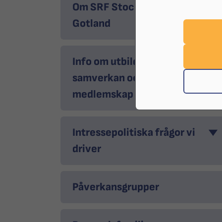
Om SRF Stockholm
Gotland
Info om utbildningar,
samverkan och
medlemskap
Intressepolitiska frågor vi
driver
Påverkansgrupper