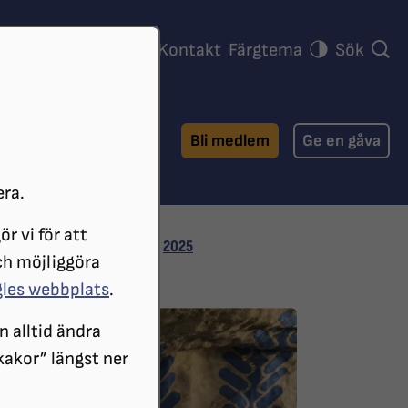
ra föreningar
Press
Kontakt
Färgtema
Sök
Bli medlem
Ge en gåva
era.
r vi för att
ARKIVERADE NYHETER
2025
ch möjliggöra
gles webbplats
.
n alltid ändra
 kakor” längst ner