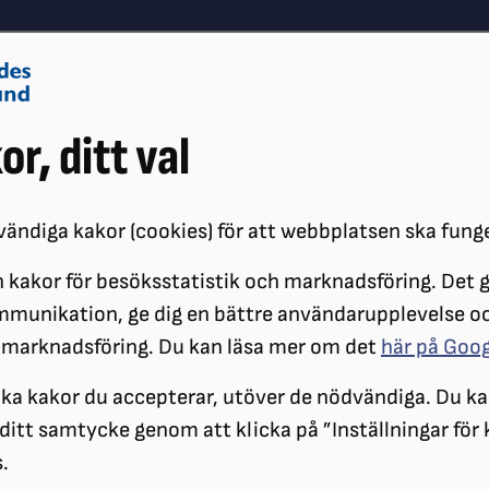
Om oss
Vå
or, ditt val
Påverkansarbete
Synskador
ändiga kakor (cookies) för att webbplatsen ska fung
 kakor för besöksstatistik och marknadsföring. Det gö
ÖRENINGAR
DISTRIKT
SRF STOCKHOLM GOTLAND
NYHETER
mmunikation, ge dig en bättre användarupplevelse o
 marknadsföring. Du kan läsa mer om det
här på Goo
ilka kakor du accepterar, utöver de nödvändiga. Du ka
a ditt samtycke genom att klicka på ”Inställningar för
.