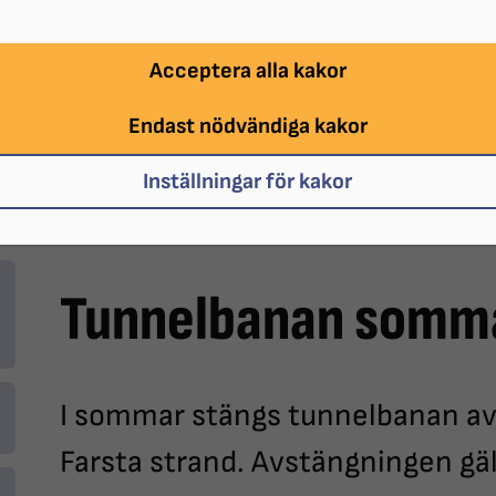
Acceptera alla kakor
Endast nödvändiga kakor
Inställningar för kakor
Tunnelbanan somm
I sommar stängs tunnelbanan av p
Farsta strand. Avstängningen g