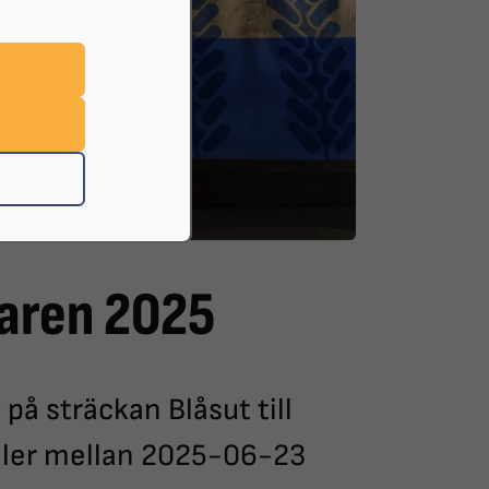
aren 2025
å sträckan Blåsut till
äller mellan 2025-06-23