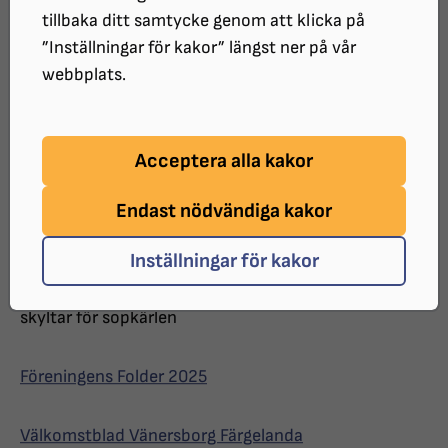
informationsmaterial
tillbaka ditt samtycke genom att klicka på
”Inställningar för kakor” längst ner på vår
webbplats.
Här samlar vi föreningens
informationsmaterial. Det handlar om
dels egenproducerat material men
Acceptera alla kakor
också sådant som kan vara viktigt för
Endast nödvändiga kakor
alla medlemmar
Inställningar för kakor
Sedan 2026 har föreningen plockat fram taktila
skyltar för sopkärlen
Föreningens Folder 2025
Välkomstblad Vänersborg Färgelanda