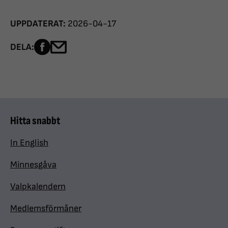
UPPDATERAT:
2026-04-17
Dela sidan på Facebook
Dela sidan med e-post
DELA:
Hitta snabbt
In English
Minnesgåva
Valpkalendern
Medlemsförmåner