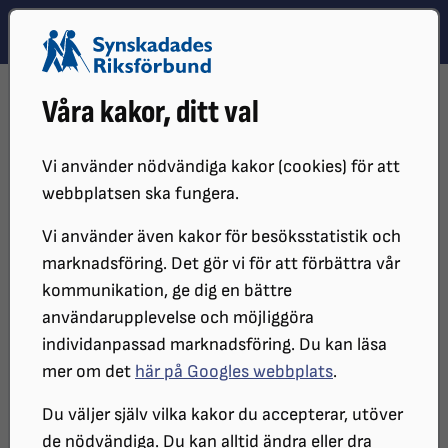
Hoppa till innehåll
Hoppa till hitta snabbt
TEMA
SÖK
MENY
STARTSIDA
DISTRIKT, LOKAL- OCH BRANSCHFÖRENINGAR
Våra kakor, ditt val
DISTRIKT
SRF BOHUSLÄN
LOKALFÖRENINGAR
SRF VÄNERSBORG-FÄRGELANDA
INFORMATIONSMATERIAL
Vi använder nödvändiga kakor (cookies) för att
webbplatsen ska fungera.
Vi använder även kakor för besöksstatistik och
marknadsföring. Det gör vi för att förbättra vår
kommunikation, ge dig en bättre
användarupplevelse och möjliggöra
individanpassad marknadsföring. Du kan läsa
mer om det
här på Googles webbplats
.
Föreningens
Du väljer själv vilka kakor du accepterar, utöver
de nödvändiga. Du kan alltid ändra eller dra