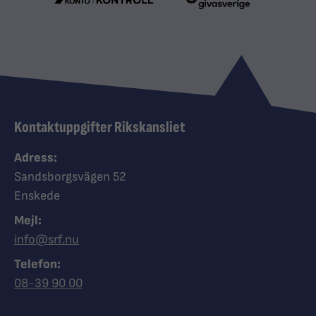
Kontaktuppgifter Rikskansliet
Adress:
Sandsborgsvägen 52
Enskede
Mejl:
info@srf.nu
Telefon:
Ring Synskadades riksförbund
08-39 90 00