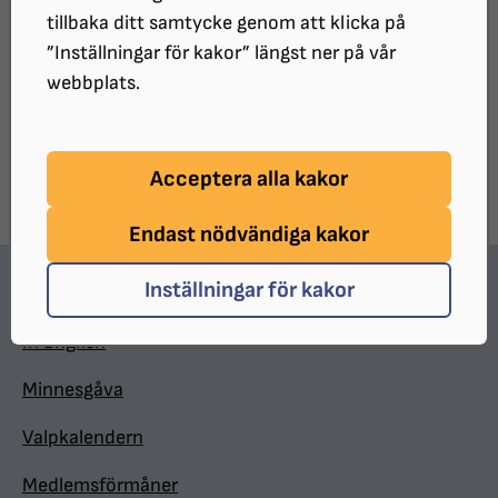
SRF Bohusläns medlemsblad nr 3 2021
tillbaka ditt samtycke genom att klicka på
”Inställningar för kakor” längst ner på vår
UPPDATERAT:
2023-09-07
webbplats.
Dela sidan på Facebook
Dela sidan med e-post
DELA:
Acceptera alla kakor
Endast nödvändiga kakor
Inställningar för kakor
Hitta snabbt
In English
Minnesgåva
Valpkalendern
Medlemsförmåner