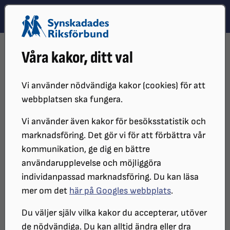
Hoppa till innehåll
Hoppa till hitta snabbt
TEMA
SÖK
MENY
STARTSIDA
DISTRIKT, LOKAL- OCH BRANSCHFÖRENINGAR
Våra kakor, ditt val
DISTRIKT
SRF BOHUSLÄN
MEDLEMSBLAD
2021
2021
Vi använder nödvändiga kakor (cookies) för att
webbplatsen ska fungera.
Vi använder även kakor för besöksstatistik och
Under 2021 utkom distriktet med tre
marknadsföring. Det gör vi för att förbättra vår
nummer av medlemsbladet.
kommunikation, ge dig en bättre
användarupplevelse och möjliggöra
individanpassad marknadsföring. Du kan läsa
SRF Bohusläns medlemsblad nr 1 2021
mer om det
här på Googles webbplats
.
SRF Bohusläns medlemsblad nr 2 2021
Du väljer själv vilka kakor du accepterar, utöver
de nödvändiga. Du kan alltid ändra eller dra