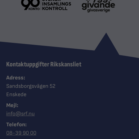
Kontaktuppgifter Rikskansliet
Adress:
Sandsborgsvägen 52
Enskede
Mejl:
info@srf.nu
Telefon:
Ring Synskadades riksförbund
08-39 90 00