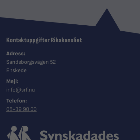
Kontaktuppgifter Rikskansliet
Adress:
Sandsborgsvägen 52
Enskede
Mejl:
info@srf.nu
Telefon:
Ring Synskadades riksförbund
08-39 90 00