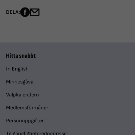
Dela sidan på Facebook
Dela sidan med e-post
DELA:
Hitta snabbt
In English
Minnesgåva
Valpkalendern
Medlemsförmåner
Personuppgifter
Tillgänglighetsredogörelse