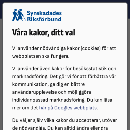
Hoppa till innehåll
Hoppa till hitta snabbt
TEMA
SÖK
MENY
STARTSIDA
DISTRIKT, LOKAL- OCH BRANSCHFÖRENINGAR
Våra kakor, ditt val
DISTRIKT
SRF BOHUSLÄN
MITT-I-LIVET
VERKSAMHETEN
Vi använder nödvändiga kakor (cookies) för att
webbplatsen ska fungera.
Vi använder även kakor för besöksstatistik och
marknadsföring. Det gör vi för att förbättra vår
kommunikation, ge dig en bättre
användarupplevelse och möjliggöra
individanpassad marknadsföring. Du kan läsa
mer om det
här på Googles webbplats
.
Verksamheten
Du väljer själv vilka kakor du accepterar, utöver
de nödvändiga. Du kan alltid ändra eller dra