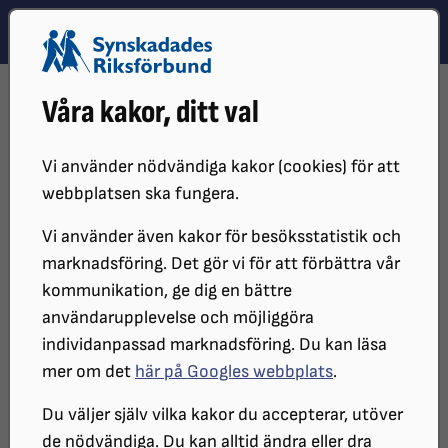
Hoppa till innehåll
Hoppa till hitta snabbt
TEMA
SÖK
MENY
STARTSIDA
DISTRIKT, LOKAL- OCH BRANSCHFÖRENINGAR
Våra kakor, ditt val
DISTRIKT
SRF GÖTEBORG
DET HÄR GÖR VI I SRF GÖTEBORG
ÖGONCASTEN – VÅR EGEN PODD
ÖGONCASTEN_SEPTEMBER_2024
Vi använder nödvändiga kakor (cookies) för att
webbplatsen ska fungera.
Vi använder även kakor för besöksstatistik och
marknadsföring. Det gör vi för att förbättra vår
kommunikation, ge dig en bättre
användarupplevelse och möjliggöra
individanpassad marknadsföring. Du kan läsa
mer om det
här på Googles webbplats
.
Du väljer själv vilka kakor du accepterar, utöver
Ögoncasten September 2024,
de nödvändiga. Du kan alltid ändra eller dra