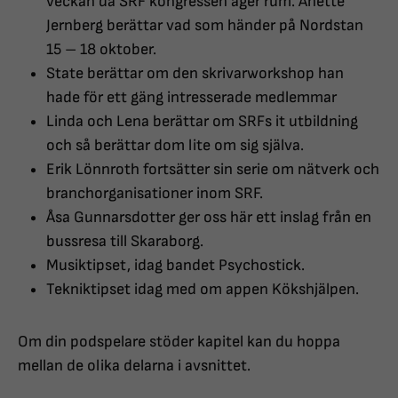
veckan då SRF kongressen äger rum. Anette
Jernberg berättar vad som händer på Nordstan
15 – 18 oktober.
State berättar om den skrivarworkshop han
hade för ett gäng intresserade medlemmar
Linda och Lena berättar om SRFs it utbildning
och så berättar dom lite om sig själva.
Erik Lönnroth fortsätter sin serie om nätverk och
branchorganisationer inom SRF.
Åsa Gunnarsdotter ger oss här ett inslag från en
bussresa till Skaraborg.
Musiktipset, idag bandet Psychostick.
Tekniktipset idag med om appen Kökshjälpen.
Om din podspelare stöder kapitel kan du hoppa
mellan de olika delarna i avsnittet.