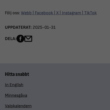
Följ oss:
Webb
|
Facebook
|
X
|
Instagram
|
TikTok
UPPDATERAT:
2025-01-31
Dela sidan på Facebook
Dela sidan med e-post
DELA:
Hitta snabbt
In English
Minnesgåva
Valpkalendern