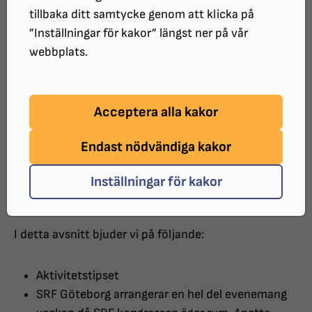
tillbaka ditt samtycke genom att klicka på
Skrivarworkshop och bussresa
”Inställningar för kakor” längst ner på vår
till Skaraborg samt en del
webbplats.
aktiviteter.
Acceptera alla kakor
Välkomna till Ögoncasten för september 2024.
Endast nödvändiga kakor
Ett fullmatat avsnitt som passar bra att kura med i
Inställningar för kakor
höstmörkret.
I detta avsnitt bjuder vi på följande:
Aktivitetstipset
SRF Göteborg arrangerar en hel del evenemang